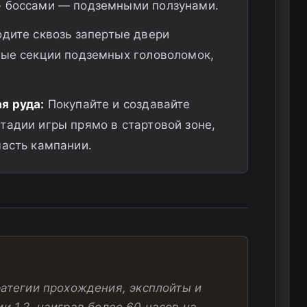
» боссами — подземными ползунами.
дите сквозь запертые двери
лые секции подземных головоломок,
я руда:
Покупайте и создавайте
тадии игры прямо в стартовой зоне,
часть кампании.
атегии прохождения, эксплойты и
сии 1.2, наиграв более 60 часов на