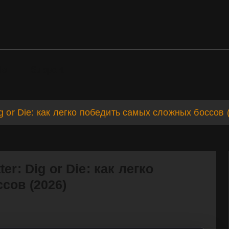
ds
Support
g or Die: как легко победить самых сложных боссов 
r: Dig or Die: как легко
сов (2026)