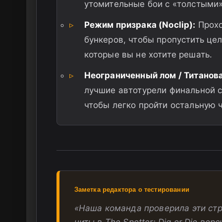
утомительные бои с «толстыми
▹
Режим призрака (Noclip):
Прохо
бункеров, чтобы пропустить це
которые вы не хотите решать.
▹
Неограниченный лом / Титанова
лучшие автотурели финальной с
чтобы легко пройти остальную 
Заметка редактора о тестировании
«Наша команда проверила эти стр
читы в The Spotter: Dig or Die вер