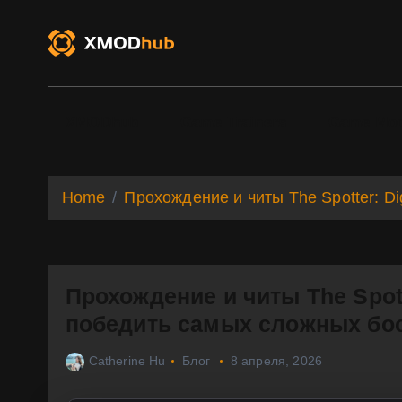
S
k
i
p
t
o
XMODhub
Game Trainers
Game Mo
c
o
n
t
Home
Прохождение и читы The Spotter: Di
e
n
t
Прохождение и читы The Spotte
победить самых сложных бос
Catherine Hu
Блог
8 апреля, 2026