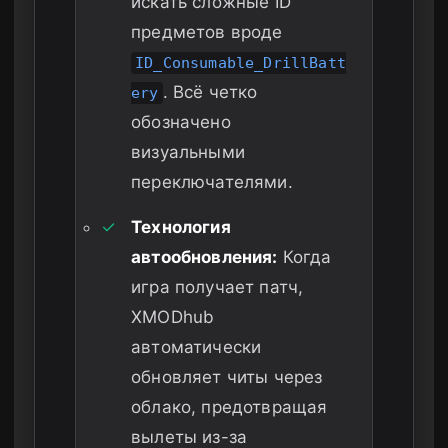
искать сложные ID
предметов вроде
ID_Consumable_DrillBatt
. Всё четко
ery
обозначено
визуальными
переключателями.
✓
Технология
автообновления:
Когда
игра получает патч,
XMODhub
автоматически
обновляет читы через
облако, предотвращая
вылеты из-за