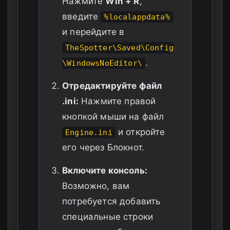
Нажмите
Win + R
,
введите
%localappdata%
и перейдите в
TheSpotter\Saved\Config
.
\WindowsNoEditor\
Отредактируйте файл
.ini:
Нажмите правой
кнопкой мыши на файл
и откройте
Engine.ini
его через Блокнот.
Включите консоль:
Возможно, вам
потребуется добавить
специальные строки