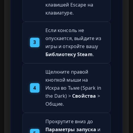
клавишей Escape на
клавиатуре.
Если консоль не
опускается, выйдите из
3
игры и откройте вашу
Библиотеку Steam
.
Щелкните правой
кнопкой мыши на
4
Искра во Тьме (Spark in
the Dark) >
Свойства
>
Общие.
Прокрутите вниз до
Параметры запуска
и