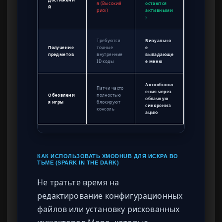
я (Высокий
остаются
й
риск)
активными
)
Требуются
Визуально
Получение
точные
е
предметов
внутренние
выпадающе
ID коды
е меню
Автообновл
Патчи часто
ения через
Обновлени
полностью
облачную
я игры
блокируют
синхрониз
консоль
ацию
КАК ИСПОЛЬЗОВАТЬ XMODHUB ДЛЯ ИСКРА ВО
ТЬМЕ (SPARK IN THE DARK)
Не тратьте время на
редактирование конфигурационных
файлов или установку рискованных