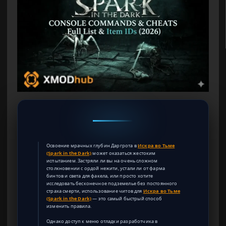
Освоение мрачных глубин Даргрота в
Искра во Тьме
(Spark in the Dark)
может оказаться жестоким
испытанием. Застряли ли вы на очень сложном
столкновении с ордой нежити, устали ли от фарма
бинтов и света для факела, или просто хотите
исследовать бесконечное подземелье без постоянного
страха смерти, использование читов для
Искра во Тьме
(Spark in the Dark)
— это самый быстрый способ
изменить правила.
Однако доступ к меню отладки разработчика в