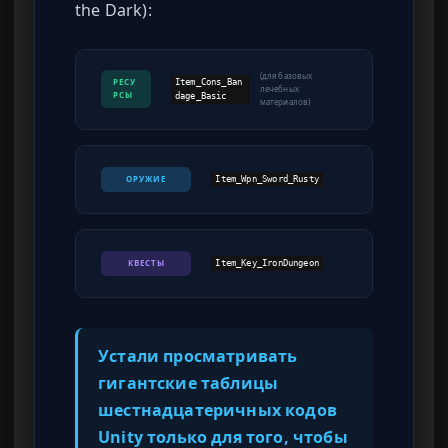
the Dark):
(для базовых
РЕСУ
Item_Cons_Ban
лечебных
РСЫ
dage_Basic
материалов)
ОРУЖИЕ
Item_Wpn_Sword_Rusty
КВЕСТЫ
Item_Key_IronDungeon
Устали просматривать
гигантские таблицы
шестнадцатеричных кодов
Unity только для того, чтобы