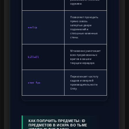
оружием.
Позволяет проходить
прямо сквозь
запертые двери
noclip
подземелий и
сплошные каменные
стены.
Мгновенно уничтожает
всех прорисованных
killall
врагов в вашем
текущем коридоре.
Переключает частоту
кадров и оверлей
stat fps
производительности
Unity.
КАК ПОЛУЧИТЬ ПРЕДМЕТЫ: ID
ПРЕДМЕТОВ В ИСКРА ВО ТЬМЕ