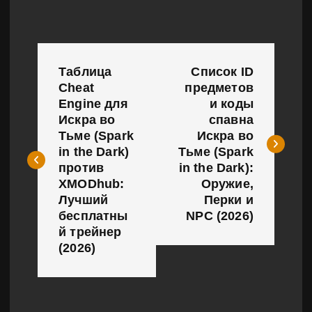
Н
Таблица
Список ID
а
Cheat
предметов
Engine для
и коды
в
Искра во
спавна
и
Тьме (Spark
Искра во
in the Dark)
Тьме (Spark
г
против
in the Dark):
XMODhub:
Оружие,
а
Лучший
Перки и
бесплатны
NPC (2026)
ц
й трейнер
и
(2026)
я
п