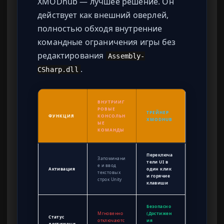
XMODhub — лучшее решение. Он
действует как внешний оверлей,
полностью обходя внутренние
командные ограничения игры без
редактирования
Assembly-
.
CSharp.dll
ВНУТРИИГ
РОВЫЕ
ТРЕЙНЕР
ФУНКЦИЯ
КОНСОЛЬН
XMODHUB
ЫЕ
КОМАНДЫ
Переключа
Запоминани
тели UI в
е и ввод
Активация
один клик
текстовых
и горячие
строк Unity
клавиши
Безопасно
Мгновенно
(Достижен
Статус
отключаютс
ия
достижени