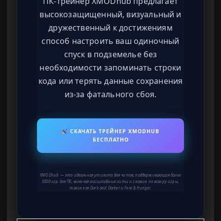
ПК-трейнер XMODhub предлагает
высокозащищенный, визуальный и
дружественный к достижениям
способ настроить ваш одиночный
спуск в подземелье без
необходимости запоминать строки
кода или терять данные сохранения
из-за фатального сбоя.
СКАЧАТЬ ТРЕЙНЕР XMODHUB
БЕСПЛАТНО
XMODhub — это идеальная утилита для читов, поддерживающая более
5000 игр для ПК, включая масштабные хиты и схожие по жанру игры,
такие как Dark and Darker и Fear & Hunger.