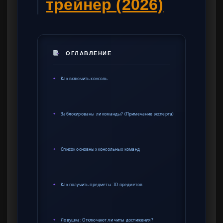
трейнер (2026)
ОГЛАВЛЕНИЕ
Как включить консоль
✦
Заблокированы ли команды? (Примечание эксперта)
✦
Список основных консольных команд
✦
Как получить предметы: ID предметов
✦
Ловушка: Отключают ли читы достижения?
✦