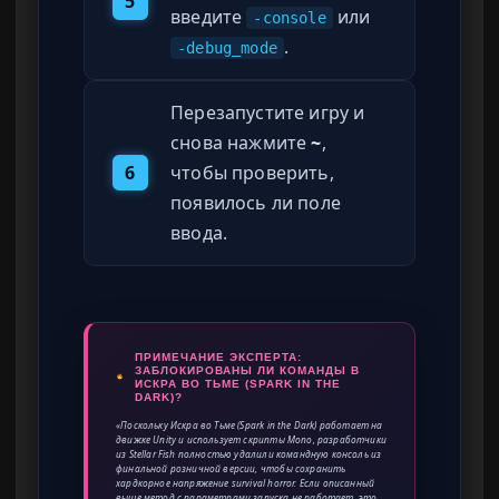
5
введите
или
-console
.
-debug_mode
Перезапустите игру и
снова нажмите
~
,
6
чтобы проверить,
появилось ли поле
ввода.
ПРИМЕЧАНИЕ ЭКСПЕРТА:
ЗАБЛОКИРОВАНЫ ЛИ КОМАНДЫ В
ИСКРА ВО ТЬМЕ (SPARK IN THE
DARK)?
«Поскольку Искра во Тьме (Spark in the Dark) работает на
движке Unity и использует скрипты Mono, разработчики
из Stellar Fish полностью удалили командную консоль из
финальной розничной версии, чтобы сохранить
хардкорное напряжение survival horror. Если описанный
выше метод с параметрами запуска не работает, это