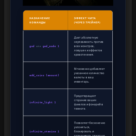
НАЗНАЧЕНИЕ
ЭФФЕКТ ЧИТА
КОМАНДЫ
(ЧЕРЕЗ ТРЕЙНЕР)
Дает абсолютную
неуязвимость против
всех монстров,
god
или
god_mode 1
ловушек и эффектов
кровотечения.
Мгновенно добавляет
указанное количество
add_coins [amount]
валюты в ваш
инвентарь.
Предотвращает
сгорание ваших
infinite_light 1
факелов и фонарей в
темноте.
Позволяет бесконечно
уклоняться,
блокировать и
infinite_stamina 1
размахивать тяжелым