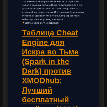
современных инди-релизах не всегда так прост, как
нажатие клавиши тильды. Ниже представлено полное
руководство о реальности командной строки игры,
известной структуре движка Unity и самом безопасном
способе внедрения читов, поскольку разработчики
заблокировали встроенную консоль.
Вам также может понравиться:
Таблица Cheat
Engine для
Искра во Тьме
(Spark in the
Dark) против
XMODhub:
Лучший
бесплатный