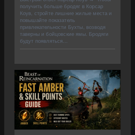
получить больше бродяг в Корсар
Коув, стройте лишние жилые места и
повышайте показатель
привлекательности Бухты, возводя
таверны и бойцовские ямы. Бродяги
будут появляться…