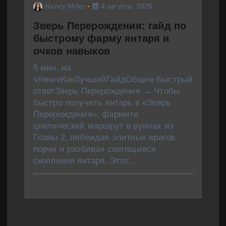
Nancy Miller
4 августа, 2026
Зверь Перерождения: гайд по
быстрому фарму янтаря и
очков навыков
5 мин. на
чтениеКакЛучшийГайдОбщее Быстрый
ответЗверь Перерождения → Чтобы
быстро получить янтарь в «Зверь
Перерождения», фармите
циклический маршрут в руинах из
Главы 2, побеждая элитных врагов
порчи и разбивая светящиеся
скопления янтаря. Этот…