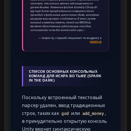
означает, что консоль жестко заблокирована на
уровне движка. Изменение файлов Assembly-CSharp.dll
вручную для ее принудительного открытия часто
приводит к фатальным циклическим сбоям, мгновенно
разрушая ваш прогресс в подземелье. В этих случаях
внешний инжектор памяти, такой как XMODhub,
является единственным работающим способом
использовать читы без взлома кода игры.»
— Кэтрин Ху, старший специалист по моддингу в
XMODhub
СПИСОК ОСНОВНЫХ КОНСОЛЬНЫХ
КОМАНД ДЛЯ ИСКРА ВО ТЬМЕ (SPARK
IN THE DARK)
Поскольку встроенный текстовый
парсер удален, ввод традиционных
строк, таких как
или
,
god
add_money
в принудительно открытую консоль
Unity вернет синтаксическую