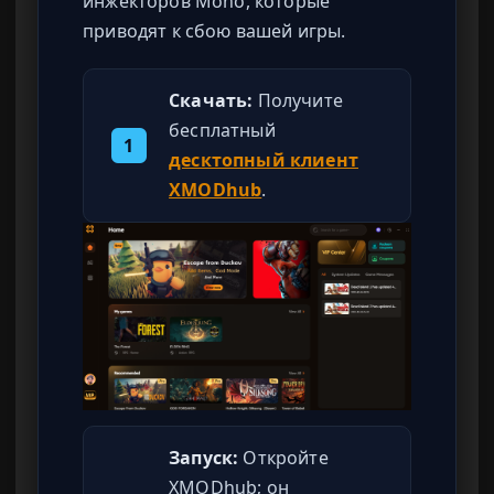
инжекторов Mono, которые
приводят к сбою вашей игры.
Скачать:
Получите
бесплатный
1
десктопный клиент
XMODhub
.
Запуск:
Откройте
XMODhub; он