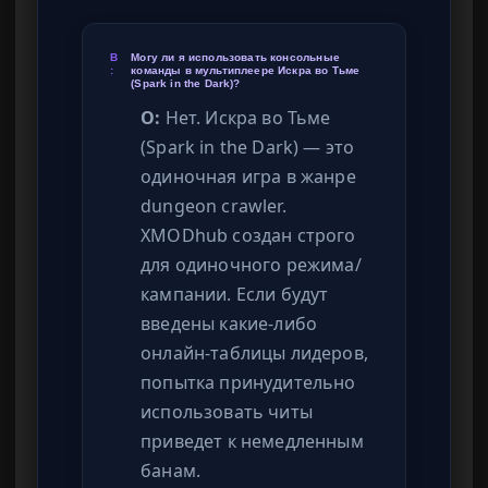
В
Могу ли я использовать консольные
:
команды в мультиплеере Искра во Тьме
(Spark in the Dark)?
О:
Нет. Искра во Тьме
(Spark in the Dark) — это
одиночная игра в жанре
dungeon crawler.
XMODhub создан строго
для одиночного режима/
кампании. Если будут
введены какие-либо
онлайн-таблицы лидеров,
попытка принудительно
использовать читы
приведет к немедленным
банам.