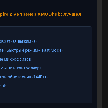
Spire 2 vs тренер XMODhub: лучшая
 (Краткая выжимка)
те «Быстрый режим» (Fast Mode)
ние микрофризов
g) мыши и контроллера
той обновления (144Гц+)
hub