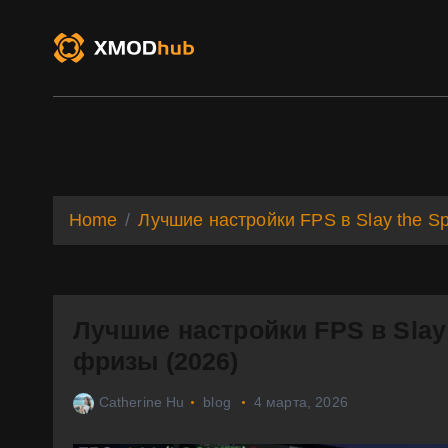
S
k
i
p
t
o
XMODhub
Game Trainers
Game Mo
c
o
n
t
Home
Лучшие настройки FPS в Slay the Spi
e
n
t
Лучшие настройки FPS в Slay t
фризы (2026)
Catherine Hu
blog
4 марта, 2026