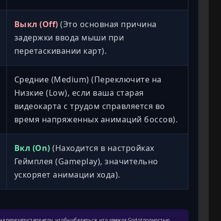
Выкл (Off)
(Это основная причина
задержки ввода мыши при
перетаскивании карт).
Средние (Medium) (Переключите на
Низкие (Low), если ваша старая
видеокарта с трудом справляется во
время напряженных анимаций боссов).
Вкл (On)
(Находится в настройках
Геймплея (Gameplay), значительно
ускоряет анимации хода).
на перезапустите игру, чтобы убедиться, что движок Godot полностью