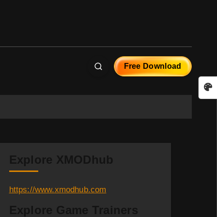
Free Download
Explore XMODhub
https://www.xmodhub.com
Explore Game Trainers