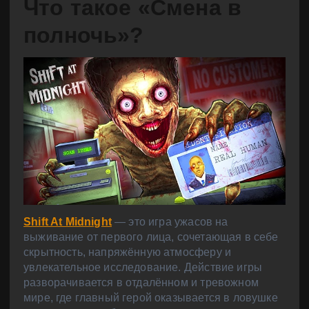
Что такое «Смена в
полночь»?
Shift At Midnight
— это игра ужасов на
выживание от первого лица, сочетающая в себе
скрытность, напряжённую атмосферу и
увлекательное исследование. Действие игры
разворачивается в отдалённом и тревожном
мире, где главный герой оказывается в ловушке