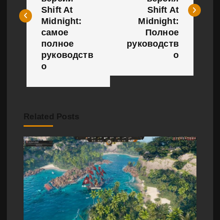
и
Shift At
Shift At
Midnight:
Midnight:
г
самое
Полное
полное
руководств
а
руководств
о
о
ц
и
я
Related Posts
п
о
з
а
п