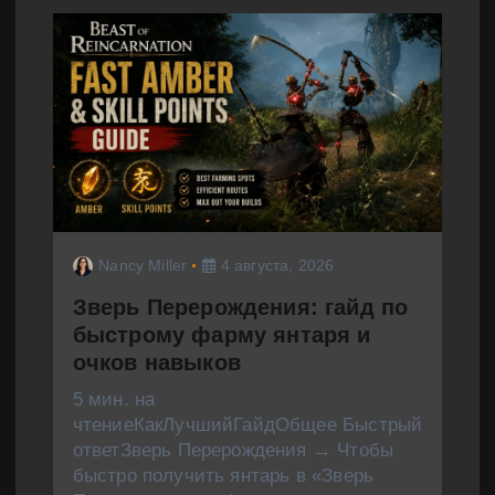
Nancy Miller
4 августа, 2026
Зверь Перерождения: гайд по
быстрому фарму янтаря и
очков навыков
5 мин. на
чтениеКакЛучшийГайдОбщее Быстрый
ответЗверь Перерождения → Чтобы
быстро получить янтарь в «Зверь