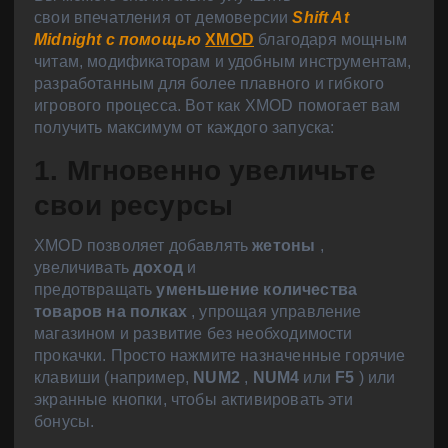
свои
впечатления от демоверсии
Shift At
Midnight с помощью
XMOD
благодаря мощным
читам, модификаторам и удобным инструментам,
разработанным для более плавного и гибкого
игрового процесса. Вот как XMOD помогает вам
получить максимум от каждого запуска:
1. Мгновенно увеличьте
свои ресурсы
XMOD позволяет добавлять
жетоны
,
увеличивать
доход
и
предотвращать
уменьшение количества
товаров на полках
, упрощая управление
магазином и развитие без необходимости
прокачки. Просто нажмите назначенные горячие
клавиши (например,
NUM2
,
NUM4
или
F5
) или
экранные кнопки, чтобы активировать эти
бонусы.