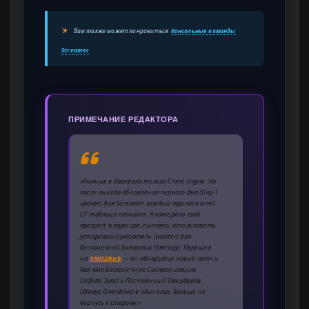
Вам также может понравиться:
Консольные команды
Screamer
ПРИМЕЧАНИЕ РЕДАКТОРА
«Раньше я доверяла только Cheat Engine. Но
после выхода обновления первого дня (Day-1
update) для Screamer каждый скрипт в моей
CT-таблице сломался. Я потеряла свой
прогресс в турнире, пытаясь использовать
устаревший указатель (pointer) для
бесконечной Энтропии (Entropy). Перешла
на
XMODhub
— он обнаружил новый патч и
дал мне Бесконечную Синхронизацию
(Infinite Sync) и Постоянный Овердрайв
(Always Overdrive) в один клик. Больше не
вернусь к старому.»