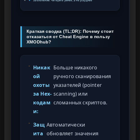
✦
Заключение: Читерите умнее, а не усерднее
Краткая сводка (TL;DR): Почему стоит
отказаться от Cheat Engine в пользу
XMODhub?
Никак
Больше никакого
ой
ручного сканирования
охоты
указателей (pointer
за Hex-
scanning) или
кодам
сломанных скриптов.
и:
Защ
Автоматически
ита
обновляет значения