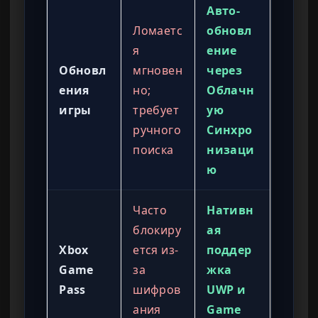
Авто-
Ломаетс
обновл
я
ение
Обновл
мгновен
через
ения
но;
Облачн
игры
требует
ую
ручного
Синхро
поиска
низаци
ю
Часто
Нативн
блокиру
ая
Xbox
ется из-
поддер
Game
за
жка
Pass
шифров
UWP и
ания
Game