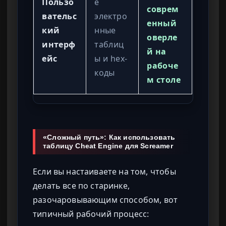
Пользо
е
соврем
вательс
электро
енный
кий
нные
оверле
интерф
таблиц
й на
ейс
ы и hex-
рабоче
коды
м столе
«Сложный путь»: Как использовать
таблицу Cheat Engine для Screamer
Если вы настаиваете на том, чтобы
делать все по старинке,
разочаровывающим способом, вот
типичный рабочий процесс: