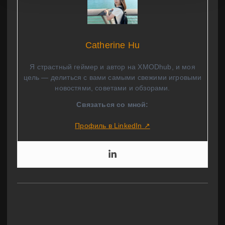
Catherine Hu
Я страстный геймер и автор на XMODhub, и моя
цель — делиться с вами самыми свежими игровыми
новостями, советами и обзорами.
Связаться со мной:
Профиль в LinkedIn ↗