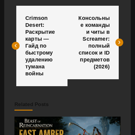
Н
Crimson
Консольны
а
Desert:
е команды
Раскрытие
и читы в
в
карты —
Screamer:
и
Гайд по
полный
быстрому
список и ID
г
удалению
предметов
тумана
(2026)
а
войны
ц
и
Related Posts
я
п
о