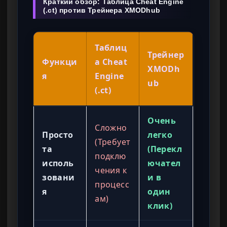
Краткий обзор: Таблица Cheat Engine
(.ct) против Трейнера XMODhub
Таблиц
Трейнер
Функци
а Cheat
XMODh
я
Engine
ub
(.ct)
Очень
Сложно
Просто
легко
(Требует
та
(Перекл
подклю
исполь
ючател
чения к
зовани
и в
процесс
я
один
ам)
клик)