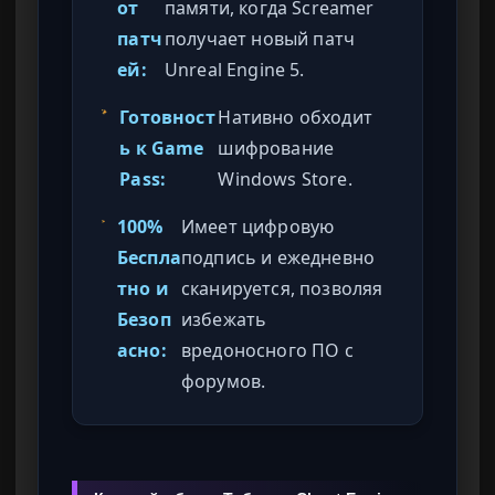
от
памяти, когда Screamer
патч
получает новый патч
ей:
Unreal Engine 5.
Готовност
Нативно обходит
ь к Game
шифрование
Pass:
Windows Store.
100%
Имеет цифровую
Беспла
подпись и ежедневно
тно и
сканируется, позволяя
Безоп
избежать
асно:
вредоносного ПО с
форумов.