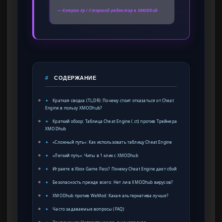
— Кэтрин Ху / Старший редактор в XMODhub
#
СОДЕРЖАНИЕ
✦
Краткая сводка (TL;DR): Почему стоит отказаться от Cheat
Engine в пользу XMODhub?
✦
Краткий обзор: Таблица Cheat Engine (.ct) против Трейнера
XMODhub
✦
«Сложный путь»: Как использовать таблицу Cheat Engine
✦
«Легкий путь»: Читы в 1 клик с XMODhub
✦
Играете в Xbox Game Pass? Почему Cheat Engine дает сбой
✦
Безопасность прежде всего: Нет ли в XMODhub вирусов?
✦
XMODhub против WeMod: Какая альтернатива лучше?
✦
Часто задаваемые вопросы (FAQ)