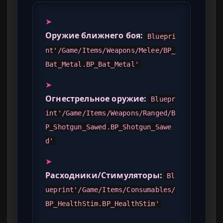
➤
Оружие ближнего боя:
Bluepri
nt'/Game/Items/Weapons/Melee/BP_
Bat_Metal.BP_Bat_Metal'
➤
Огнестрельное оружие:
Bluepr
int'/Game/Items/Weapons/Ranged/B
P_Shotgun_Sawed.BP_Shotgun_Sawe
d'
➤
Расходники/Стимуляторы:
Bl
ueprint'/Game/Items/Consumables/
BP_HealthStim.BP_HealthStim'