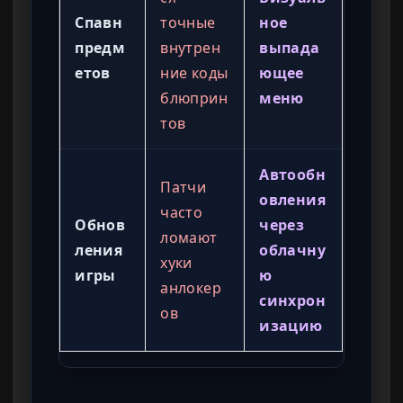
Спавн
точные
ное
предм
внутрен
выпада
етов
ние коды
ющее
блюприн
меню
тов
Автообн
Патчи
овления
часто
Обнов
через
ломают
ления
облачну
хуки
игры
ю
анлокер
синхрон
ов
изацию