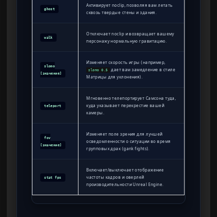
Активирует noclip, позволяя вам летать
ghost
сквозь твердые стены и здания.
Отключает noclip и возвращает вашему
walk
персонажу нормальную гравитацию.
Изменяет скорость игры (например,
slomo
дает вам замедление в стиле
slomo 0.5
[значение]
Матрицы для уклонения).
Мгновенно телепортирует Самсона туда,
куда указывает перекрестие вашей
teleport
камеры.
Изменяет поле зрения для лучшей
fov
осведомленности о ситуации во время
[значение]
групповых драк (gank fights).
Включает/выключает отображение
частоты кадров и оверлей
stat fps
производительности Unreal Engine.