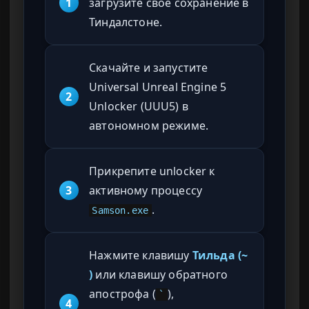
1
загрузите свое сохранение в
Тиндалстоне.
Скачайте и запустите
Universal Unreal Engine 5
2
Unlocker (UUU5) в
автономном режиме.
Прикрепите unlocker к
3
активному процессу
.
Samson.exe
Нажмите клавишу
Тильда (~
)
или клавишу обратного
апострофа (
),
`
4