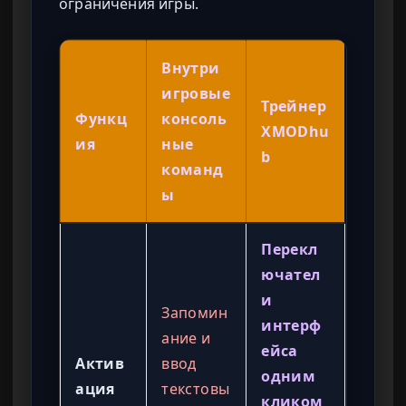
ограничения игры.
Внутри
игровые
Трейнер
Функц
консоль
XMODhu
ия
ные
b
команд
ы
Перекл
ючател
и
Запомин
интерф
ание и
ейса
Актив
ввод
одним
ация
текстовы
кликом