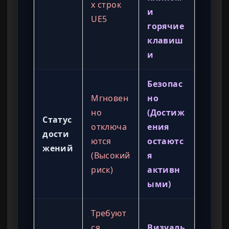
х строк
и
UE5
горячие
клавиш
и
Безопас
Мгновен
но
но
(Достиж
Статус
отключа
ения
дости
ются
остаютс
жений
(Высокий
я
риск)
активн
ыми)
Требуют
ся
Визуаль