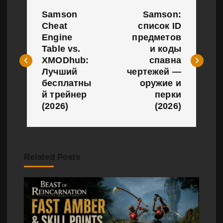
Н
Samson
Samson:
а
Cheat
список ID
Engine
предметов
в
Table vs.
и коды
и
XMODhub:
спавна
Лучший
чертежей —
г
бесплатны
оружие и
й трейнер
перки
а
(2026)
(2026)
ц
и
Related Posts
я
п
о
з