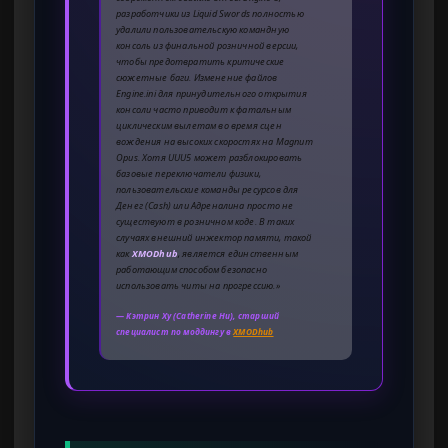
разработчики из Liquid Swords полностью
удалили пользовательскую командную
консоль из финальной розничной версии,
чтобы предотвратить критические
сюжетные баги. Изменение файлов
Engine.ini для принудительного открытия
консоли часто приводит к фатальным
циклическим вылетам во время сцен
вождения на высоких скоростях на Magnum
Opus. Хотя UUU5 может разблокировать
базовые переключатели физики,
пользовательские команды ресурсов для
Денег (Cash) или Адреналина просто не
существуют в розничном коде. В таких
случаях внешний инжектор памяти, такой
как
XMODhub
, является единственным
работающим способом безопасно
использовать читы на прогрессию.»
— Кэтрин Ху (Catherine Hu), старший
специалист по моддингу в
XMODhub