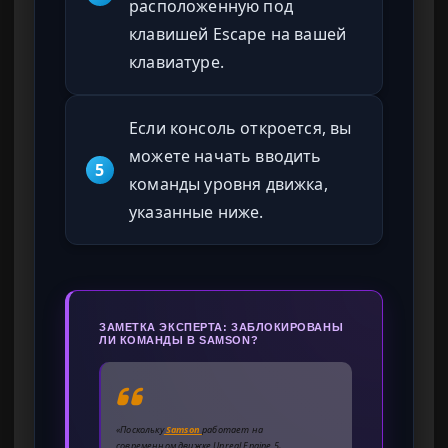
расположенную под
клавишей Escape на вашей
клавиатуре.
Если консоль откроется, вы
можете начать вводить
5
команды уровня движка,
указанные ниже.
ЗАМЕТКА ЭКСПЕРТА: ЗАБЛОКИРОВАНЫ
ЛИ КОМАНДЫ В SAMSON?
«Поскольку
Samson
работает на
современном движке Unreal Engine 5,