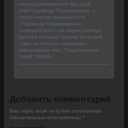
началеГдеМножители Быстрый
ответЧудовище Перерождения →
Чтобы быстро прокачаться в
«Чудовище Перерождения»,
сосредоточьтесь на фарме элитных
врагов в больших группах во второй
главе, используя снаряжение,
повышающее опыт. Разработанная
GAME FREAK…
Добавить комментарий
Ваш адрес email не будет опубликован.
Обязательные поля помечены
*