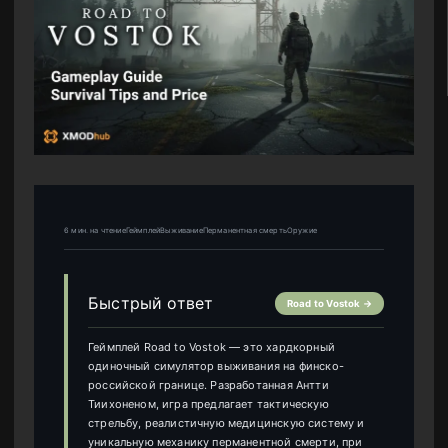
6 мин. на чтениеГеймплейВыживаниеПерманентная смертьОружие
Быстрый ответ
Road to Vostok →
Геймплей Road to Vostok — это хардкорный
одиночный симулятор выживания на финско-
российской границе. Разработанная Антти
Тиихоненом, игра предлагает тактическую
стрельбу, реалистичную медицинскую систему и
уникальную механику перманентной смерти, при