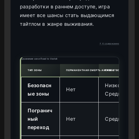
разработки в раннем доступе, игра
имеет все шансы стать выдающимся
тайтлом в жанре выживания.
↑ К содержанию
Сравнение зон в Road to Vostok
ТИП ЗОНЫ
ПЕРМАНЕНТНАЯ СМЕРТЬ АКТИВНА
КАЧЕСТВО ЛУТА
Безопасн
Низкое/
Нет
ые зоны
Среднее
Погранич
ный
Нет
Среднее
переход