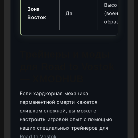
Высокое
Зона
Да
(военного
Восток
образца)
Трейнеры и моды
для Road to Vostok
— XMODHUB
Если хардкорная механика
перманентной смерти кажется
слишком сложной, вы можете
настроить игровой опыт с помощью
наших специальных трейнеров для
Road to Vostok
.