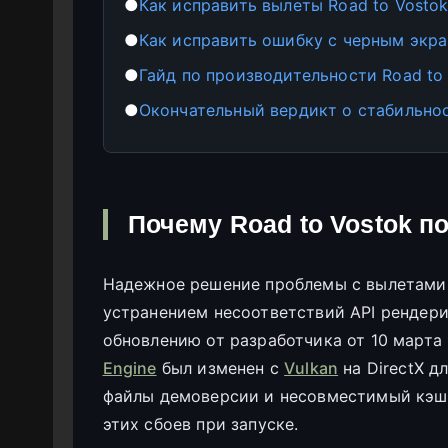
●
Как исправить вылеты Road to Vostok
●
Как исправить ошибку с черным экра
●
Гайд по производительности Road to 
●
Окончательный вердикт о стабильнос
Почему Road to Vostok п
Надежное решение проблемы с вылетами в
устранением несоответствий API рендери
обновлению от разработчика от 10 марта
Engine
был изменен с
Vulkan
на DirectX д
файлы демоверсии и несовместимый кэш
этих сбоев при запуске.