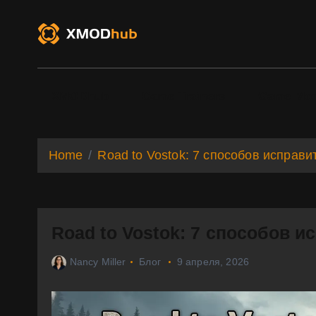
S
k
i
p
t
o
XMODhub
Game Trainers
Game Mo
c
o
n
t
Home
Road to Vostok: 7 способов исправ
e
n
t
Road to Vostok: 7 способов 
Nancy Miller
Блог
9 апреля, 2026