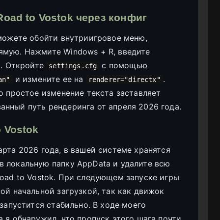
oad to Vostok через конфиг
 можете обойти внутриигровое меню,
ямую. Нажмите Windows + R, введите
k. Откройте
с помощью
settings.cfg
и измените ее на
.
an"
renderer="directx"
о простое изменение текста заставляет
нный путь рендеринга от апреля 2026 года.
 Vostok
арта 2026 года, в вашей системе хранятся
в локальную папку AppData и удалите всю
oad to Vostok. При следующем запуске игры
ой начальной загрузкой, так как движок
 запустится стабильно. В ходе моего
 я обнаружил, что пропуск этого шага почти