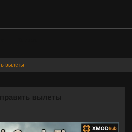
ds
Support
ить вылеты
исправить вылеты