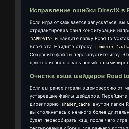
Исправление ошибки DirectX в R
Если игра отказывается запускаться, вы
отредактировав файл конфигурации напр
и найдите папку Road to Vosto
%APPDATA%
Блокнота. Найдите строку
renderer="vulk
Сохраните файл и перезапустите игру. Эт
движок использовать новый оптимизирова
Очистка кэша шейдеров Road to
Если вы ранее играли в демоверсию от м
устаревшие файлы шейдеров. Перейдите 
директорию
внутри папки R
shader_cache
вы столкнетесь с немного более длительн
будет пересобирать кэш, после чего игра
тестирования сборки для раннего доступа