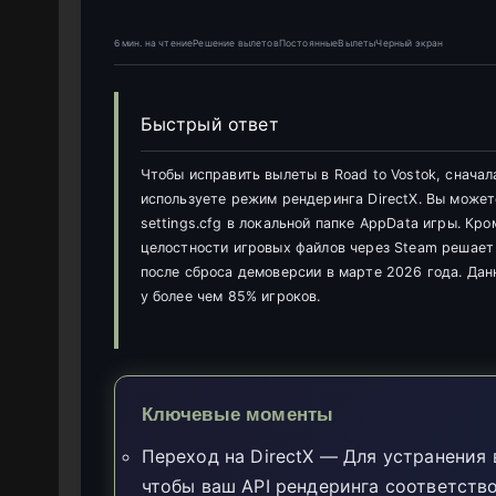
6 мин. на чтениеРешение вылетовПостоянныеВылетыЧерный экран
Быстрый ответ
Чтобы исправить вылеты в Road to Vostok, сначал
используете режим рендеринга DirectX. Вы может
settings.cfg в локальной папке AppData игры. Кр
целостности игровых файлов через Steam решает
после сброса демоверсии в марте 2026 года. Дан
у более чем 85% игроков.
Ключевые моменты
Переход на DirectX — Для устранения 
чтобы ваш API рендеринга соответств