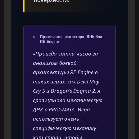
>
Примечание редактора: ДНК боя
_
RE Engine
«Проведя сотни часов за
анализом боевой
архитектуры RE Engine в
таких играх, как Devil May
Cry 5 и Dragon’s Dogma 2, я
сразу узнала механическую
ДНК в PRAGMATA. Игра
использует очень
специфическую механику
хит-стопа, чтобы