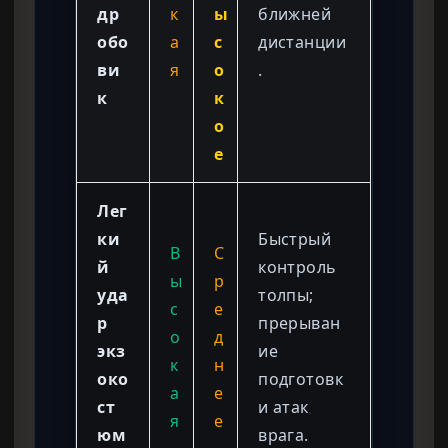
др
к
ы
ближней
обо
а
с
дистанции
ви
я
о
.
к
к
о
е
Лег
ки
Быстрый
В
С
й
контроль
ы
р
уда
толпы;
с
е
р
прерыван
о
д
экз
ие
к
н
око
подготовк
а
е
ст
и атак
я
е
юм
врага.