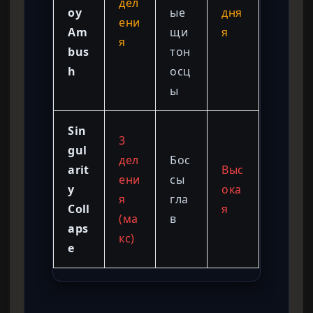
дел
oy
ые
дня
ени
Am
щи
я
я
bus
тон
h
осц
ы
Sin
3
gul
дел
Бос
arit
Выс
ени
сы
y
ока
я
гла
Coll
я
(ма
в
aps
кс)
e