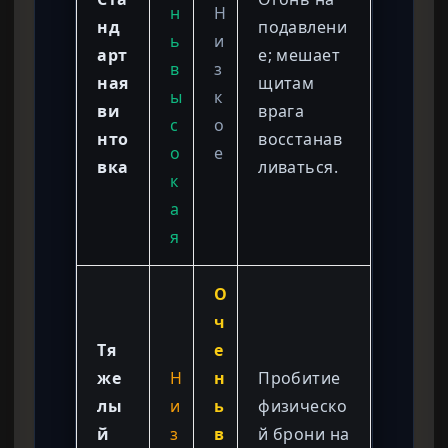
н
Н
нд
подавлени
ь
и
арт
е; мешает
в
з
ная
щитам
ы
к
ви
врага
с
о
нто
восстанав
о
е
вка
ливаться.
к
а
я
О
ч
Тя
е
же
Н
н
Пробитие
лы
и
ь
физическо
й
з
в
й брони на