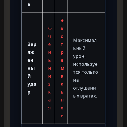
а
Э
О
к
ч
с
Максимал
Зар
е
т
ьный
яж
н
р
урон;
ен
ь
е
используе
ны
н
м
тся только
й
и
а
на
уда
з
л
оглушенн
р
к
ь
ых врагах.
а
н
я
о
е