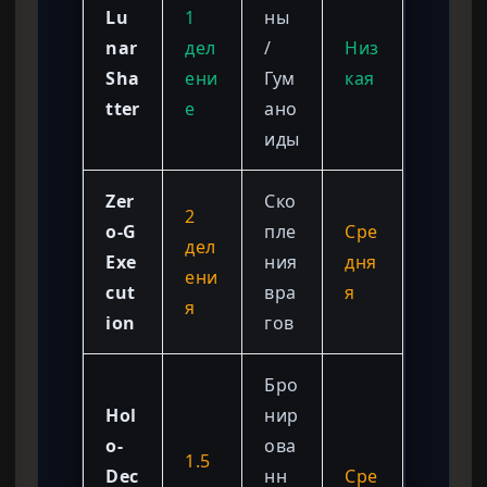
Lu
1
ны
nar
дел
/
Низ
Sha
ени
Гум
кая
tter
е
ано
иды
Zer
Ско
2
o-G
пле
Сре
дел
Exe
ния
дня
ени
cut
вра
я
я
ion
гов
Бро
Hol
нир
o-
ова
1.5
Dec
нн
Сре