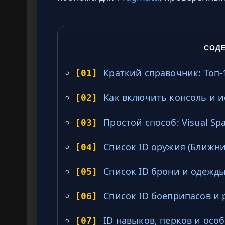
СОД
Краткий справочник: Топ-
[01]
Как включить консоль и 
[02]
Простой способ: Visual S
[03]
Список ID оружия (Ближни
[04]
Список ID брони и одежд
[05]
Список ID боеприпасов и
[06]
ID навыков, перков и осо
[07]