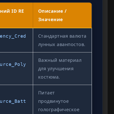
ний ID RE
Описание /
Значение
Стандартная валюта
ency_Cred
лунных аванпостов.
Важный материал
urce_Poly
для улучшения
костюма.
Питает
продвинутое
urce_Batt
голографическое