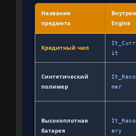
Название
Внутрен
предмета
Engine
It_Curr
Кредитный чип
it
Синтетический
It_Reso
полимер
mer
Высокоплотная
It_Reso
батарея
ery