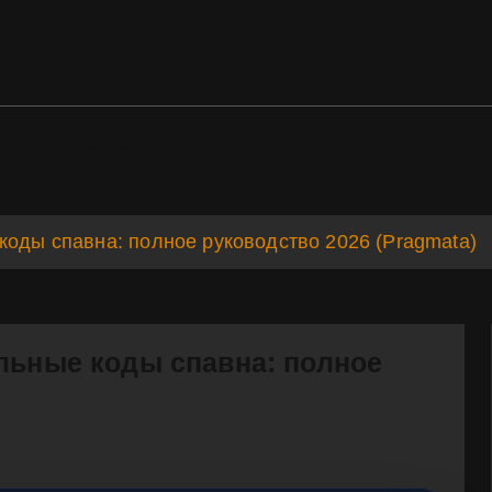
ds
Support
коды спавна: полное руководство 2026 (Pragmata)
ольные коды спавна: полное