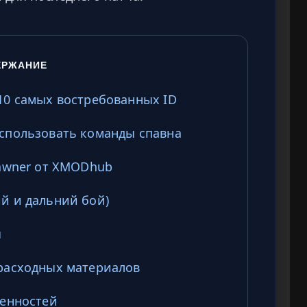
ЕРЖАНИЕ
10 самых востребованных ID
использовать команды спавна
pawner от XMODhub
й и дальний бой)
ы
 расходных материалов
бенностей