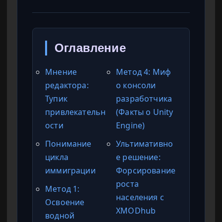
Оглавление
Мнение
Метод 4: Миф
редактора:
о консоли
Тупик
разработчика
привлекательн
(Факты о Unity
ости
Engine)
Понимание
Ультимативно
цикла
е решение:
иммиграции
Форсирование
роста
Метод 1:
населения с
Освоение
XMODhub
водной