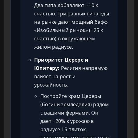
Два типа добавляют +10 к
счастью. Три разных типа еды
на рынке дают мощный бафф
«Изобильный рынок» (+25 к
счастью) в окружающем
жилом радиусе.
Приоритет Церере и
Юпитеру:
Религия напрямую
влияет на рост и
урожайность.
Постройте храм Цереры
(богини земледелия) рядом
с вашими фермами. Он
дает +20% к урожаю в
радиусе 15 плиток,
гарантируя, что запасы еды