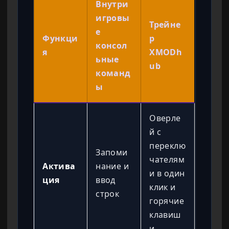
Внутри
игровы
Трейне
е
Функци
р
консол
я
XMODh
ьные
ub
команд
ы
Оверле
й с
переклю
Запоми
чателям
Актива
нание и
и в один
ция
ввод
клик и
строк
горячие
клавиш
и