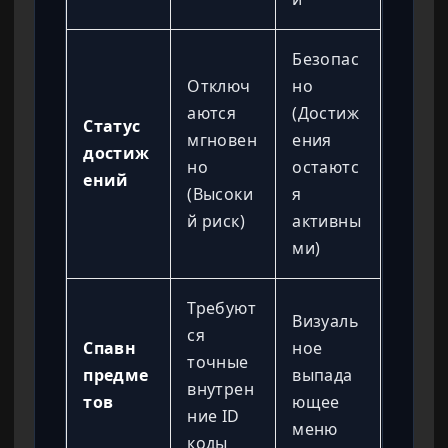
Безопас
Отключ
но
аются
(Достиж
Статус
мгновен
ения
достиж
но
остаютс
ений
(Высоки
я
й риск)
активны
ми)
Требуют
Визуаль
ся
Спавн
ное
точные
предме
выпада
внутрен
тов
ющее
ние ID
меню
коды