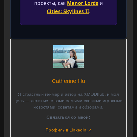
проекты, как
Manor Lords
и
Cities: Skylines II
.
Catherine Hu
Я страстный геймер и автор на XMODhub, и моя
цель — делиться с вами самыми свежими игровыми
новостями, советами и обзорами.
Связаться со мной:
Профиль в LinkedIn ↗