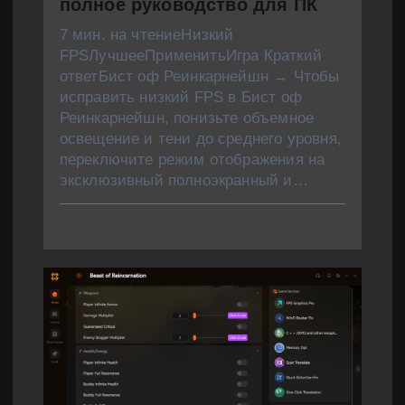
полное руководство для ПК
7 мин. на чтениеНизкий
FPSЛучшееПрименитьИгра Краткий
ответБист оф Реинкарнейшн → Чтобы
исправить низкий FPS в Бист оф
Реинкарнейшн, понизьте объемное
освещение и тени до среднего уровня,
переключите режим отображения на
эксклюзивный полноэкранный и…