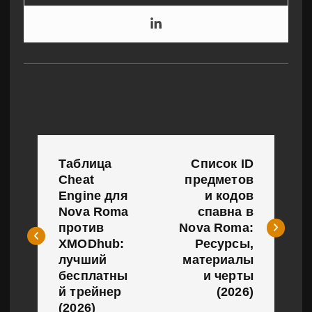
Н
Таблица
Список ID
а
Cheat
предметов
Engine для
и кодов
в
Nova Roma
спавна в
и
против
Nova Roma:
XMODhub:
Ресурсы,
г
лучший
материалы
бесплатны
и черты
а
й трейнер
(2026)
(2026)