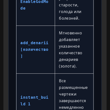
EnableGodMo
старости,
de
голода или
болезней.
Мгновенно
добавляет
add_denarii
указанное
[количество
количество
]
денариев
(золота).
Все
размещенные
чертежи
instant_bui
завершаются
ld 1
немедленно