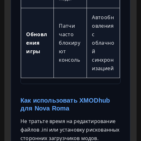
Автообн
Патчи
овления
Обновл
часто
с
ения
блокиру
облачно
игры
ют
й
консоль
синхрон
изацией
Как использовать XMODhub
для Nova Roma
Не тратьте время на редактирование
файлов .ini или установку рискованных
сторонних загрузчиков модов.