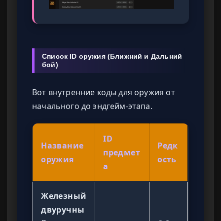
Список ID оружия (Ближний и Дальний
бой)
Вот внутренние коды для оружия от
начального до эндгейм-этапа.
ID
Название
Редк
предмет
оружия
ость
а
Железный
двуручны