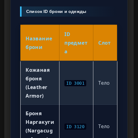
Список ID брони и одежды
ID
Название
предмет
Слот
брони
а
Кожаная
броня
Тело
ID 3001
(Leather
Armor)
Броня
Наргакуги
Тело
ID 3120
(Nargacug