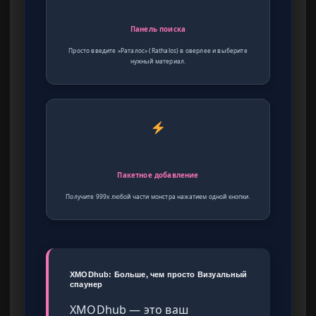
Панель поиска
Просто введите «Раталос» (Rathalos) в оверлее и выберите
нужный материал.
Пакетное добавление
Получите 999x любой части монстра нажатием одной кнопки.
XMODhub: Больше, чем просто Визуальный
спаунер
XMODhub — это ваш