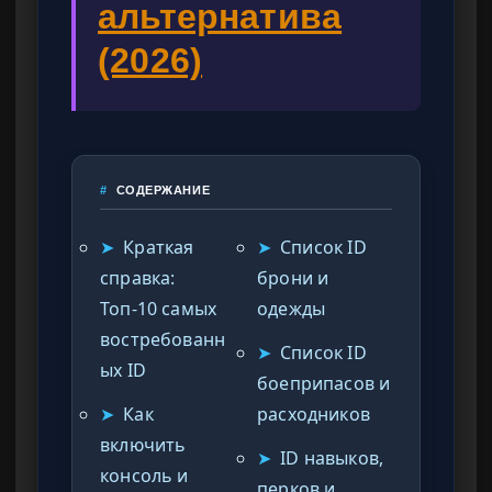
альтернатива
(2026)
#
СОДЕРЖАНИЕ
➤
Краткая
➤
Список ID
справка:
брони и
Топ-10 самых
одежды
востребованн
➤
Список ID
ых ID
боеприпасов и
➤
Как
расходников
включить
➤
ID навыков,
консоль и
перков и