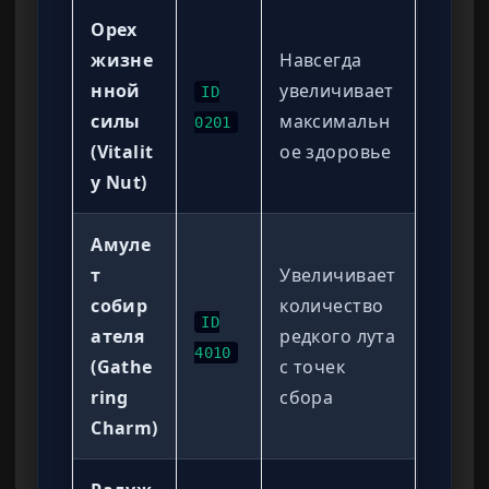
Орех
жизне
Навсегда
нной
увеличивает
ID
силы
максимальн
0201
(Vitalit
ое здоровье
y Nut)
Амуле
т
Увеличивает
собир
количество
ID
ателя
редкого лута
4010
(Gathe
с точек
ring
сбора
Charm)