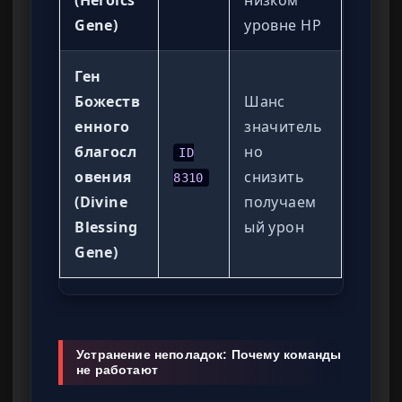
(Heroics
низком
Gene)
уровне HP
Ген
Божеств
Шанс
енного
значитель
благосл
но
ID
овения
снизить
8310
(Divine
получаем
Blessing
ый урон
Gene)
Устранение неполадок: Почему команды
не работают