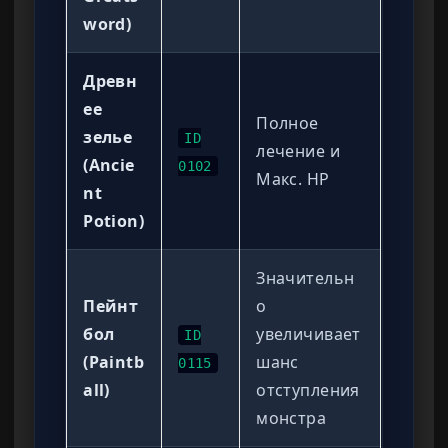
word)
Древн
ее
Полное
зелье
ID
лечение и
(Ancie
0102
Макс. HP
nt
Potion)
Значительн
Пейнт
о
бол
увеличивает
ID
(Paintb
шанс
0115
all)
отступления
монстра