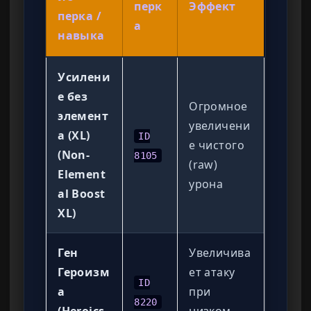
перк
Эффект
перка /
а
навыка
Усилени
е без
Огромное
элемент
увеличени
а (XL)
ID
е чистого
(Non-
8105
(raw)
Element
урона
al Boost
XL)
Ген
Увеличива
Героизм
ет атаку
ID
а
при
8220