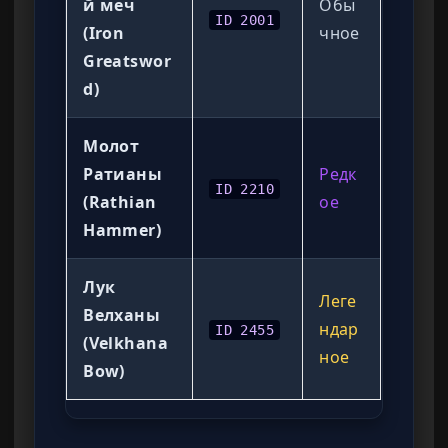
й меч
Обы
ID 2001
(Iron
чное
Greatswor
d)
Молот
Ратианы
Редк
ID 2210
(Rathian
ое
Hammer)
Лук
Леге
Велханы
ндар
ID 2455
(Velkhana
ное
Bow)