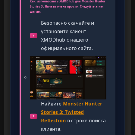
Как использовать XMODhub для Monster Hunter
Stories 3: Начать очень просто. Следуйте этим
шагам:
Безопасно скачайте и
установите клиент
1
XMODhub с нашего
официального сайта.
Найдите
Monster Hunter
Stories 3: Twisted
2
Reflection
в строке поиска
клиента.