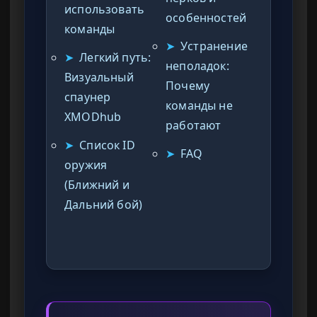
использовать
особенностей
команды
➤
Устранение
➤
Легкий путь:
неполадок:
Визуальный
Почему
спаунер
команды не
XMODhub
работают
➤
Список ID
➤
FAQ
оружия
(Ближний и
Дальний бой)