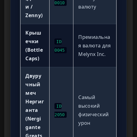
0010
и /
валюту
Zenny)
Крыш
Премиальна
ечки
ID
я валюта для
(Bottle
0045
Melynx Inc.
Caps)
Двуру
чный
меч
Самый
Нергиг
высокий
ID
анта
физический
2050
(Nergi
урон
gante
Greats