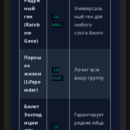
Радуж
ный
Универсаль
ген
ный ген для
ID
(Rainb
любого
8001
ow
слота бинго
Gene)
Порош
ок
Лечит всю
ID
жизни
вашу группу
0105
(Lifepo
wder)
Билет
Экспед
Гарантирует
иции
редкие яйца
ID