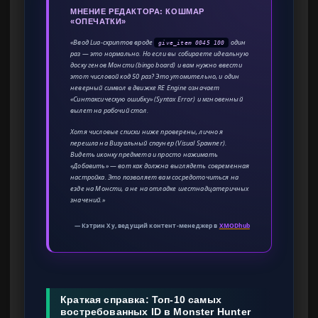
МНЕНИЕ РЕДАКТОРА: КОШМАР
«ОПЕЧАТКИ»
«Ввод Lua-скриптов вроде
один
give_item 0045 100
раз — это нормально. Но если вы собираете идеальную
доску генов Монсти (bingo board) и вам нужно ввести
этот числовой код 50 раз? Это утомительно, и один
неверный символ в движке RE Engine означает
«Синтаксическую ошибку» (Syntax Error) и мгновенный
вылет на рабочий стол.
Хотя числовые списки ниже проверены, лично я
перешла на Визуальный спаунер (Visual Spawner).
Видеть иконку предмета и просто нажимать
«Добавить» — вот как должна выглядеть современная
настройка. Это позволяет вам сосредоточиться на
езде на Монсти, а не на отладке шестнадцатеричных
значений.»
— Кэтрин Ху, ведущий контент-менеджер в
XMODhub
Краткая справка: Топ-10 самых
востребованных ID в Monster Hunter