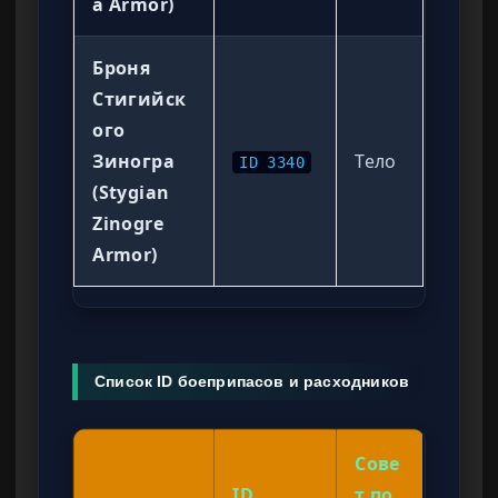
a Armor)
Броня
Стигийск
ого
Зиногра
Тело
ID 3340
(Stygian
Zinogre
Armor)
Список ID боеприпасов и расходников
Сове
ID
т по