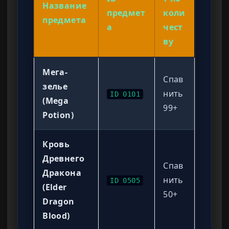
Название
предмет
коли
предмета
а
чест
ву
Мега-
Спав
зелье
нить
ID 0101
(Mega
99+
Potion)
Кровь
Древнего
Спав
Дракона
нить
ID 0505
(Elder
50+
Dragon
Blood)