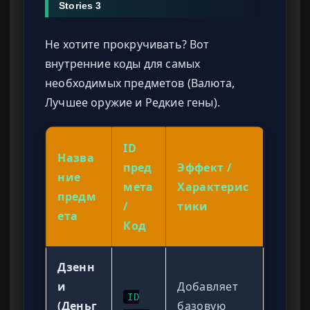
Stories 3
Не хотите прокручивать? Вот
внутренние коды для самых
необходимых предметов (Валюта,
Лучшее оружие и Редкие гены).
ID
Назва
пред
Эффект /
ние
мета
Характерис
предм
/
тики
ета
Код
Дзенн
и
Добавляет
ID
(Деньг
базовую