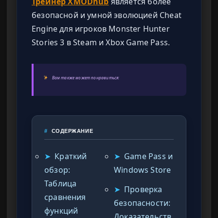
Трейнер XMODhub
является более
безопасной и умной эволюцией Cheat
Engine для игроков Monster Hunter
Stories 3 в Steam и Xbox Game Pass.
Вам также может понравиться:
#
СОДЕРЖАНИЕ
➤
Краткий
➤
Game Pass и
обзор:
Windows Store
Таблица
➤
Проверка
сравнения
безопасности:
функций
Доказательств