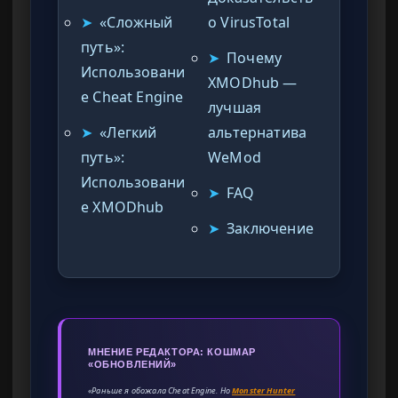
➤
«Сложный
о VirusTotal
путь»:
➤
Почему
Использовани
XMODhub —
е Cheat Engine
лучшая
➤
«Легкий
альтернатива
путь»:
WeMod
Использовани
➤
FAQ
е XMODhub
➤
Заключение
МНЕНИЕ РЕДАКТОРА: КОШМАР
«ОБНОВЛЕНИЙ»
«Раньше я обожала Cheat Engine. Но
Monster Hunter