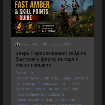
Nancy Miller
4 августа, 2026
Зверь Перерождения: гайд по
быстрому фарму янтаря и
очков навыков
5 мин. на
чтениеКакЛучшийГайдОбщее Быстрый
ответЗверь Перерождения → Чтобы
быстро получить янтарь в «Зверь
Перерождения», фармите
циклический маршрут в руинах из