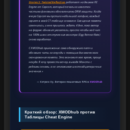
Stories 3: Twisted Reflection
работает на движке RE
Engine от Capcom, который печально известен
частыми фоновыми обновлениями DRM-защиты. Когда
вчера Capcom выпустила небольшой хотфикс, каждый
скрипт в моей CT-таблице сломался. Смещения памяти
изменились, и мне пришлось ждать 4 дня, пока автор
на форуме обновит указатели, просто чтобы мой чит
на 100% шанс отступления монстра (Egg Retreat Rate)
снова заработал.
С XMODhub приложение само обнаружило патч и
обновило читы за секунды с помощью динамического
сканирования памяти. Это экономит мое время, проще
некуда. Я хочу провести вечер, выводя Монсти с
редкими генами, а не отлаживая шестнадцатеричные
значения.»
— Кэтрин Ху, Ветеран пошаговых RPG в
XMODhub
Краткий обзор: XMODhub против
Таблицы Cheat Engine