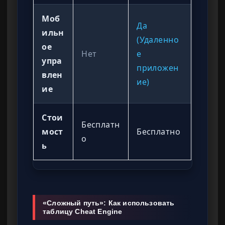
Моб
Да
ильн
(Удаленно
ое
Нет
е
упра
приложен
влен
ие)
ие
Стои
Бесплатн
мост
Бесплатно
о
ь
«Сложный путь»: Как использовать
таблицу Cheat Engine