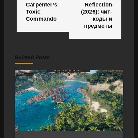
г
Carpenter’s
Reflection
Toxic
(2026): чит-
а
Commando
коды и
предметы
ц
и
я
Related Posts
п
о
з
а
п
и