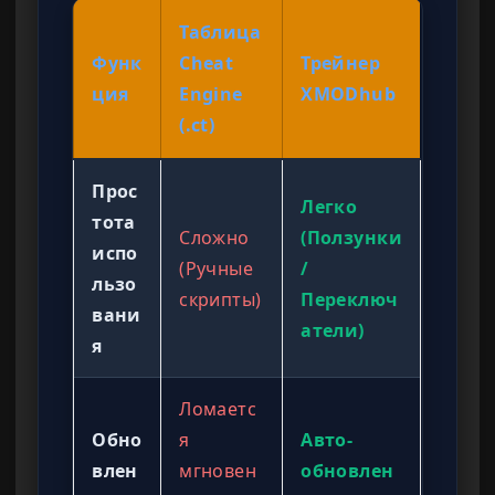
Таблица
Функ
Cheat
Трейнер
ция
Engine
XMODhub
(.ct)
Прос
Легко
тота
Сложно
(Ползунки
испо
(Ручные
/
льзо
скрипты)
Переключ
вани
атели)
я
Ломаетс
Обно
я
Авто-
влен
мгновен
обновлен