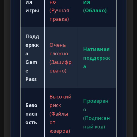
ия
но
ия
игры
(Ручная
(Облако)
правка)
Подд
ержк
Очень
Нативная
а
сложно
поддержк
Gam
(Зашифр
а
e
овано)
Pass
Высокий
Проверен
Безо
риск
о
пасн
(Файлы
(Подписан
ость
от
ный код)
юзеров)