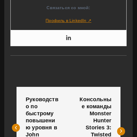
Связаться со мной:
Профиль в LinkedIn ↗
Н
Руководств
Консольны
а
о по
е команды
быстрому
Monster
в
повышени
Hunter
и
ю уровня в
Stories 3:
John
Twisted