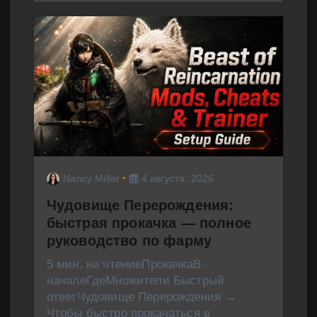
Nancy Miller
4 августа, 2026
Чудовище Перерождения:
быстрая прокачка — полное
руководство по фарму
5 мин. на чтениеПрокачкаВ
началеГдеМножители Быстрый
ответЧудовище Перерождения →
Чтобы быстро прокачаться в