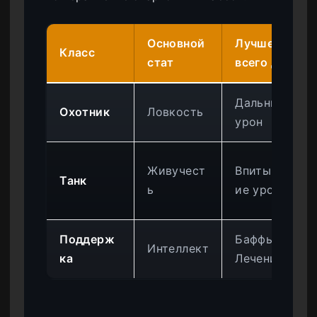
Основной
Лучше
Класс
стат
всего для
Дальний
Охотник
Ловкость
урон
Живучест
Впитыван
Танк
ь
ие урона
Поддерж
Баффы/
Интеллект
ка
Лечение