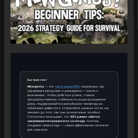
Быстрый ответ
Mewgenics
— это
тактическая RPG
-симуляция, где
управление ресурсами и разведение — ключи к
выживанию. Чтобы добиться успеха, ставьте
продовольственную стабильность выше расширения
дома, поддерживайте разнообразие генофонда во
избежание дефектов и отправляйте раненых котов «на
пенсию» до того, как они окончательно погибнут.
Статистика показывает, что
40% ранних забегов
заканчиваются провалом из-за голода
, поэтому
создание запасов еды — самая эффективная стратегия
для новичков.