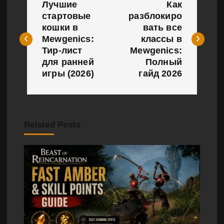
Лучшие
Как
а
стартовые
разблокиро
кошки в
вать все
в
Mewgenics:
классы в
и
Тир-лист
Mewgenics:
для ранней
Полный
г
игры (2026)
гайд 2026
а
ц
Related Posts
и
я
п
о
з