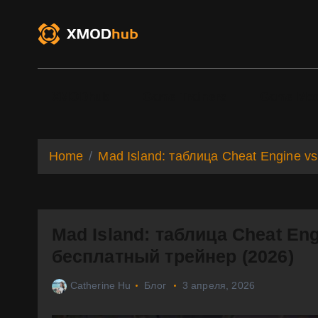
S
k
i
p
t
o
XMODhub
Game Trainers
Game Mo
c
o
n
t
Home
Mad Island: таблица Cheat Engine 
e
n
t
Mad Island: таблица Cheat E
бесплатный трейнер (2026)
Catherine Hu
Блог
3 апреля, 2026