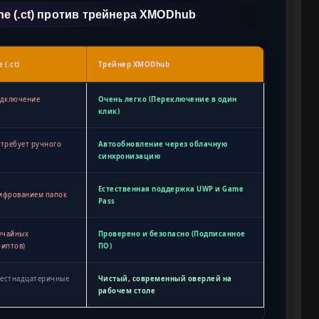
ne (.ct) против трейнера XMODhub
 (.ct)
Трейнер XMODhub
одключение
Очень легко (Переключение в один
клик)
 требует ручного
Автообновление через облачную
синхронизацию
Естественная поддержка UWP и Game
ифрованием папок
Pass
лучайных
Проверено и безопасно (Подписанное
риптов)
ПО)
шестнадцатеричные
Чистый, современный оверлей на
рабочем столе