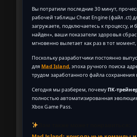
Вы потратили последние 30 минут, проче
рабочей таблицы Cheat Engine (файл .ct) 
загружаете, подключаетесь к процессу, и
найден», ваши показатели здоровья сбрас
мгновенно вылетает как раз в тот момент,
Поскольку разработчики постоянно выпу
для
Mad Island
, эпоха ручного поиска ад
трудом заработанного файла сохранения 
Сегодня мы разберем, почему
ПК-трейне
полностью автоматизированная эволюция C
Xbox Game Pass.
Вам также может понравиться:
Mad Island: консольные команды и