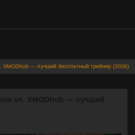
ds
Support
vs. XMODhub — лучший бесплатный трейнер (2026)
ngine vs. XMODhub — лучший