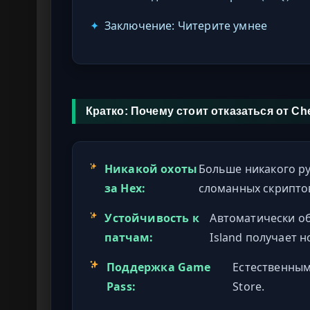
✦
Заключение: Читерите умнее
Кратко: Почему стоит отказаться от C
Никакой охоты
Больше никакого ру
за Hex:
сломанных скриптов
Устойчивость к
Автоматически об
патчам:
Island получает н
Поддержка Game
Естественны
Pass:
Store.