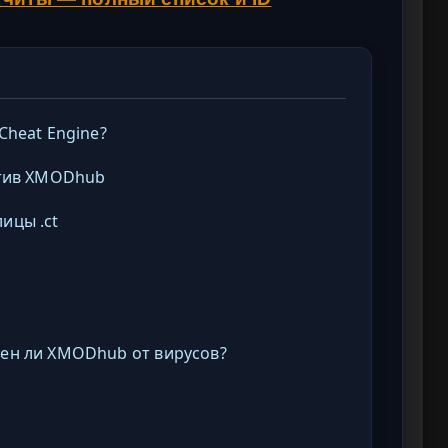
Cheat Engine?
ротив XMODhub
ицы .ct
сен ли XMODhub от вирусов?