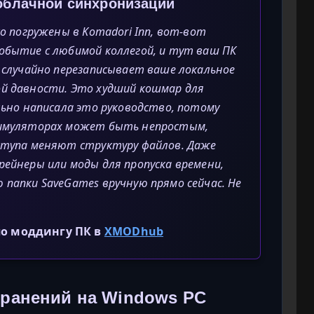
 облачной синхронизации
ко погружены в Komadori Inn, вот-вот
обытие с любимой коллегой, и тут ваш ПК
d случайно перезаписывает ваше локальное
ой давности. Это худший кошмар для
льно написала это руководство, потому
-симуляторах может быть непростым,
оступа меняют структуру файлов. Даже
рейнеры или моды для пропуска времени,
 папки SaveGames вручную прямо сейчас. Не
по моддингу ПК в
XMODhub
ранений на Windows PC