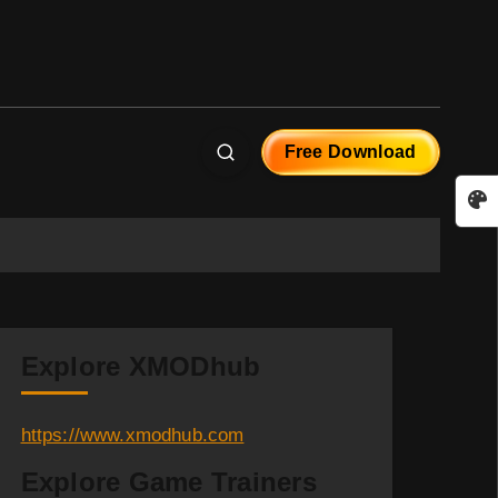
Free Download
Explore XMODhub
https://www.xmodhub.com
Explore Game Trainers