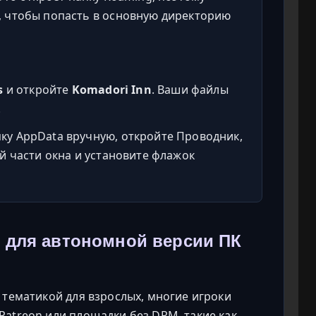
, чтобы попасть в основную директорию
s
и откройте
Komadori Inn
. Ваши файлы
.
пку AppData вручную, откройте Проводник,
ей части окна и установите флажок
 для автономной версии ПК
с тематикой для взрослых, многие игроки
Patreon или площадки без DRM, такие как