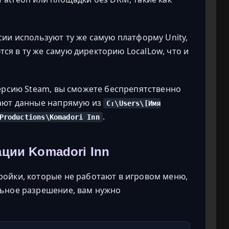
сии используют ту же самую платформу Unity,
я в ту же самую директорию LocalLow, что и
версию Steam, вы сможете беспрепятственно
тают данные напрямую из
C:\Users\[Имя
.
Productions\Komadori Inn
ции Komadori Inn
ройки, которые не работают в игровом меню,
льное разрешение, вам нужно