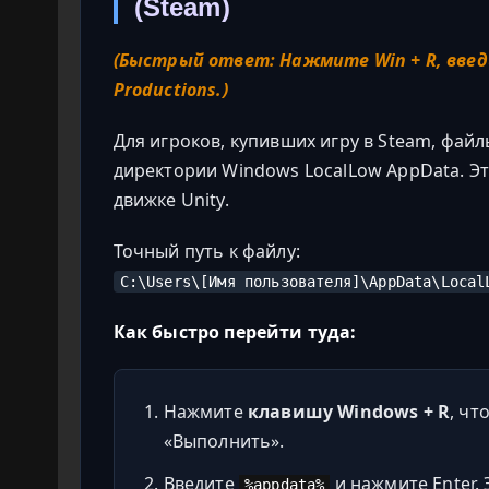
(Steam)
(Быстрый ответ: Нажмите Win + R, вве
Productions.)
Для игроков, купивших игру в Steam, фай
директории Windows LocalLow AppData. Это
движке Unity.
Точный путь к файлу:
C:\Users\[Имя пользователя]\AppData\Local
Как быстро перейти туда:
Нажмите
клавишу Windows + R
, чт
«Выполнить».
Введите
и нажмите Enter.
%appdata%