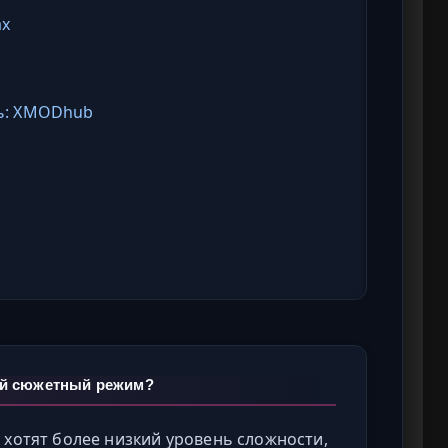
ах
ь: XMODhub
ный сюжетный режим?
 хотят более низкий уровень сложности,