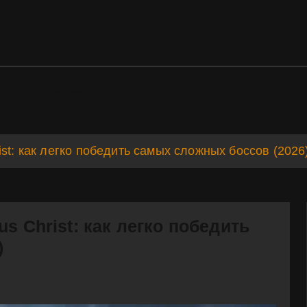
ds
Support
st: как легко победить самых сложных боссов (2026
s Christ: как легко победить
)