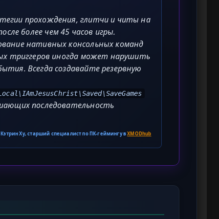
тегии прохождения, глитчи и читы на
после более чем 45 часов игры.
ование нативных консольных команд
тных триггеров иногда может нарушить
бытия. Всегда создавайте резервную
Local\IAmJesusChrist\Saved\SaveGames
ушающих последовательность
 Кэтрин Ху, старший специалист по ПК-геймингу в
XMODhub