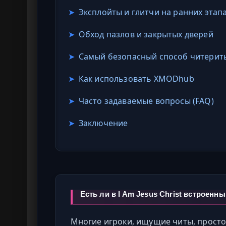
➤
Эксплойты и глитчи на ранних этап
➤
Обход пазлов и закрытых дверей
➤
Самый безопасный способ читерит
➤
Как использовать XMODhub
➤
Часто задаваемые вопросы (FAQ)
➤
Заключение
Есть ли в I Am Jesus Christ встроен
Многие игроки, ищущие читы, просто