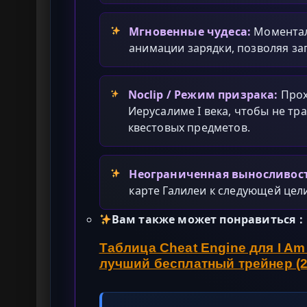
Мгновенные чудеса:
Моментал
анимации зарядки, позволяя за
Noclip / Режим призрака:
Прох
Иерусалиме I века, чтобы не тр
квестовых предметов.
Неограниченная выносливост
карте Галилеи к следующей цели
Вам также может понравиться：
Таблица Cheat Engine для I Am
лучший бесплатный трейнер (2