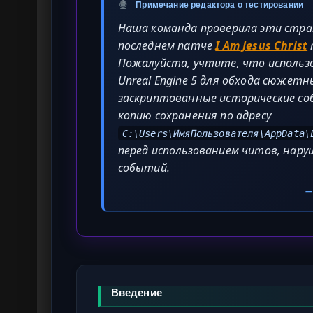
Примечание редактора о тестировании
Наша команда проверила эти стра
последнем патче
I Am Jesus Christ
Пожалуйста, учтите, что использ
Unreal Engine 5 для обхода сюже
заскриптованные исторические со
копию сохранения по адресу
C:\Users\ИмяПользователя\AppData\
перед использованием читов, нар
событий.
—
Введение