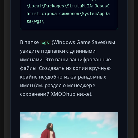
\Local\Packages\SimulaM.IAmJesusC
hrist_строка_символов\SystemAppDa
ta\wgs\
В папке
(Windows Game Saves) вы
wgs
увидите подпапки с длинными
именами. Это ваши зашифрованные
файлы. Создавать их копии вручную
крайне неудобно из-за рандомных
имен (см. раздел о менеджере
сохранений XMODhub ниже).