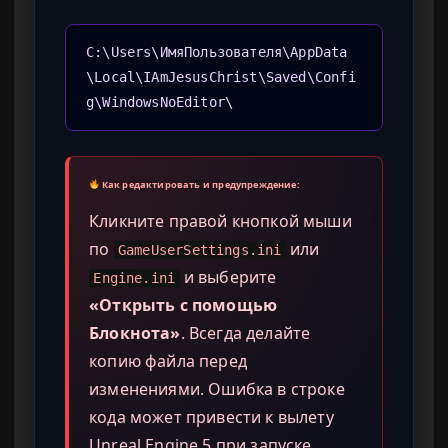
C:\Users\ИмяПользователя\AppData
\Local\IAmJesusChrist\Saved\Confi
g\WindowsNoEditor\
Как редактировать и предупреждение:
Кликните правой кнопкой мыши
по
или
GameUserSettings.ini
и выберите
Engine.ini
«Открыть с помощью
Блокнота»
. Всегда делайте
копию файла перед
изменениями. Ошибка в строке
кода может привести к вылету
Unreal Engine 5 при запуске.