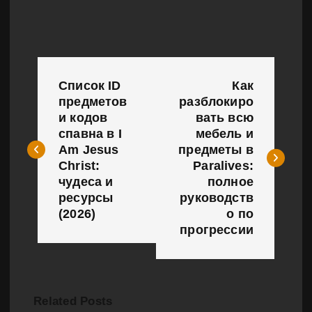
Н
Список ID
Как
а
предметов
разблокиро
и кодов
вать всю
в
спавна в I
мебель и
и
Am Jesus
предметы в
Christ:
Paralives:
г
чудеса и
полное
ресурсы
руководств
а
(2026)
о по
прогрессии
ц
и
я
Related Posts