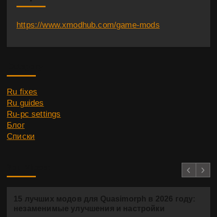
https://www.xmodhub.com/game-mods
Category
Ru fixes
Ru guides
Ru-pc settings
Блог
Списки
You Missed
15 лучших модов для Quasimorph в 2026 году:
незаменимые улучшения и настройки