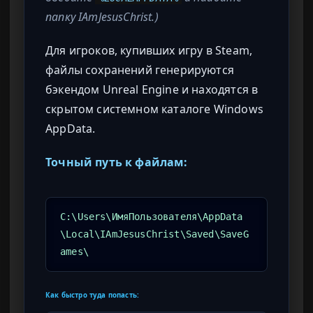
папку IAmJesusChrist.)
Для игроков, купивших игру в Steam,
файлы сохранений генерируются
бэкендом Unreal Engine и находятся в
скрытом системном каталоге Windows
AppData.
Точный путь к файлам:
C:\Users\ИмяПользователя\AppData
\Local\IAmJesusChrist\Saved\SaveG
ames\
Как быстро туда попасть: