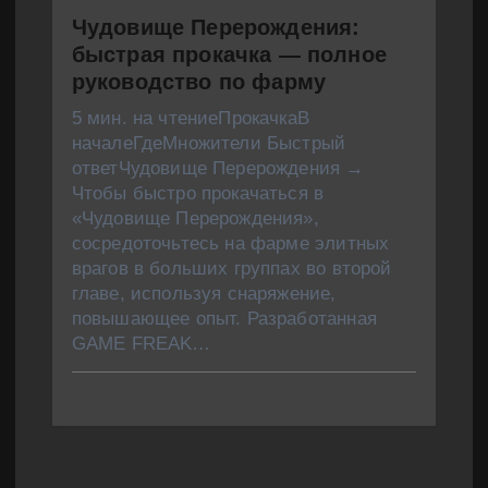
Чудовище Перерождения:
быстрая прокачка — полное
руководство по фарму
5 мин. на чтениеПрокачкаВ
началеГдеМножители Быстрый
ответЧудовище Перерождения →
Чтобы быстро прокачаться в
«Чудовище Перерождения»,
сосредоточьтесь на фарме элитных
врагов в больших группах во второй
главе, используя снаряжение,
повышающее опыт. Разработанная
GAME FREAK…