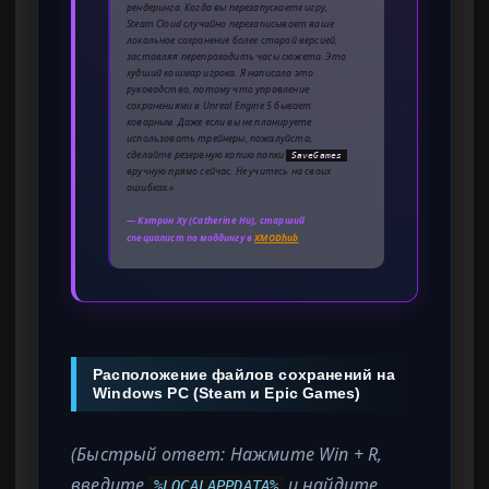
рендеринга. Когда вы перезапускаете игру,
Steam Cloud случайно перезаписывает ваше
локальное сохранение более старой версией,
заставляя перепроходить часы сюжета. Это
худший кошмар игрока. Я написала это
руководство, потому что управление
сохранениями в Unreal Engine 5 бывает
коварным. Даже если вы не планируете
использовать трейнеры, пожалуйста,
сделайте резервную копию папки
SaveGames
вручную прямо сейчас. Не учитесь на своих
ошибках.»
— Кэтрин Ху (Catherine Hu), старший
специалист по моддингу в
XMODhub
Расположение файлов сохранений на
Windows PC (Steam и Epic Games)
(Быстрый ответ: Нажмите Win + R,
введите
и найдите
%LOCALAPPDATA%