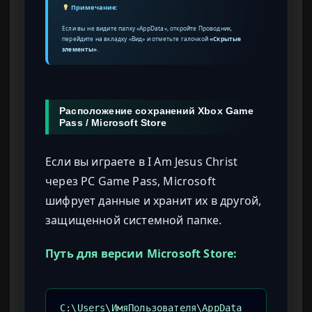
Примечание:
Если вы не видите папку «AppData», откройте Проводник,
перейдите на вкладку «Вид» и отметьте галочкой
«Скрытые
элементы»
.
Расположение сохранений Xbox Game
Pass / Microsoft Store
Если вы играете в I Am Jesus Christ
через PC Game Pass, Microsoft
шифрует данные и хранит их в другой,
защищенной системной папке.
Путь для версии Microsoft Store:
C:\Users\ИмяПользователя\AppData