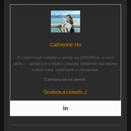
Catherine Hu
Я страстный геймер и автор на XMODhub, и моя
цель — делиться с вами самыми свежими игровыми
новостями, советами и обзорами.
Связаться со мной:
Профиль в LinkedIn ↗