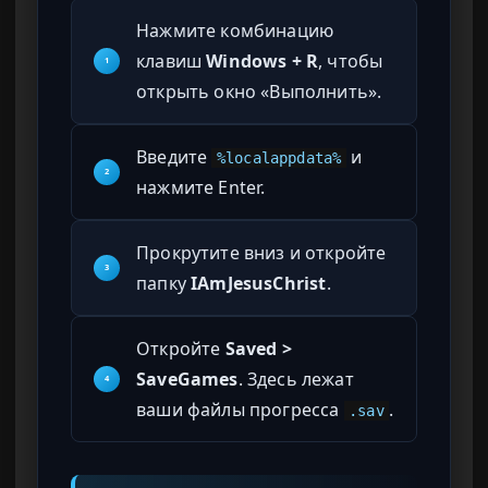
Нажмите комбинацию
клавиш
Windows + R
, чтобы
1
открыть окно «Выполнить».
Введите
и
%localappdata%
2
нажмите Enter.
Прокрутите вниз и откройте
3
папку
IAmJesusChrist
.
Откройте
Saved >
SaveGames
. Здесь лежат
4
ваши файлы прогресса
.
.sav