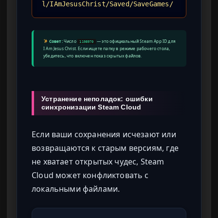
l/IAmJesusChrist/Saved/SaveGames/
Совет:
Число
— это официальный Steam App ID для
1198970
I Am Jesus Christ. Если ищете папку в режиме рабочего стола,
убедитесь, что включен показ скрытых файлов.
Устранение неполадок: ошибки
синхронизации Steam Cloud
Если ваши сохранения исчезают или
возвращаются к старым версиям, где
не хватает открытых чудес, Steam
Cloud может конфликтовать с
локальными файлами.