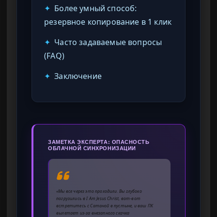
✦
Более умный способ:
резервное копирование в 1 клик
✦
Часто задаваемые вопросы
(FAQ)
✦
Заключение
ЗАМЕТКА ЭКСПЕРТА: ОПАСНОСТЬ
ОБЛАЧНОЙ СИНХРОНИЗАЦИИ
«Мы все через это проходили. Вы глубоко
погрузились в I Am Jesus Christ, вот-вот
встретитесь с Сатаной в пустыне, и ваш ПК
вылетает из-за внезапного скачка