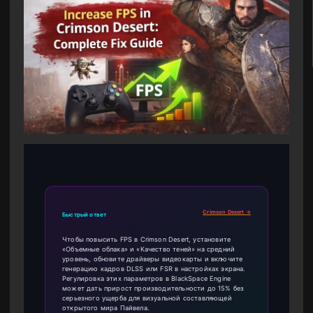
Crimson Desert →
Быстрый ответ
Чтобы повысить FPS в Crimson Desert, установите
«Объемные облака» и «Качество теней» на средний
уровень, обновите драйверы видеокарты и включите
генерацию кадров DLSS или FSR в настройках экрана.
Регулировка этих параметров в BlackSpace Engine
может дать прирост производительности до 15% без
серьезного ущерба для визуальной составляющей
открытого мира Пайвела.