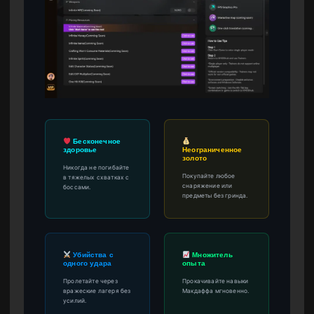
Бесконечное
здоровье
Неограниченное
золото
Никогда не погибайте
Покупайте любое
в тяжелых схватках с
снаряжение или
боссами.
предметы без гринда.
Убийства с
Множитель
одного удара
опыта
Пролетайте через
Прокачивайте навыки
вражеские лагеря без
Макдаффа мгновенно.
усилий.