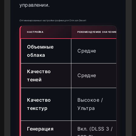
управлении.
Оптимизированные настройки графики для Crimson Desert
НАСТРОЙКА
РЕКОМЕНДУЕМОЕ ЗНАЧЕНИЕ
ВЛИЯ
Объемные
Вы
Средне
облака
15
Качество
Средне
Ум
теней
Ни
Качество
Высокое /
(за
текстур
Ультра
VR
Генерация
Вкл. (DLSS 3 /
Оч