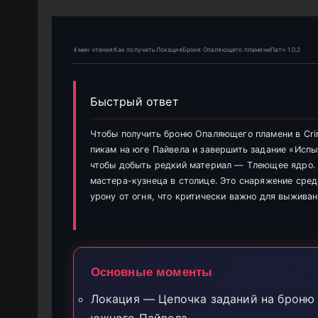
4 мин чтенияКак получитьЛокацияБроня Опаляющего пламениПатч 1.0.2
Быстрый ответ
Чтобы получить броню Опаляющего пламени в Cri
пикам на юге Пайвела и завершить задание «Исп
чтобы добыть редкий материал — Тлеющее ядро. 
мастера-кузнеца в столице. Это снаряжение сре
урону от огня, что критически важно для выживан
Основные моменты
Локация — Цепочка заданий на броню 
южного Пайвела.