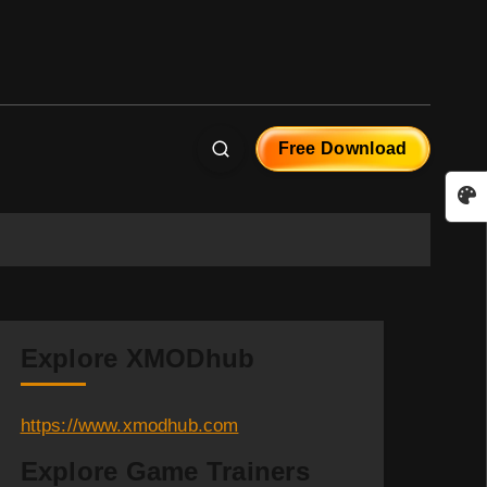
Free Download
Explore XMODhub
https://www.xmodhub.com
Explore Game Trainers