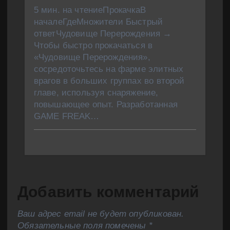
5 мин. на чтениеПрокачкаВ
началеГдеМножители Быстрый
ответЧудовище Перерождения →
Чтобы быстро прокачаться в
«Чудовище Перерождения»,
сосредоточьтесь на фарме элитных
врагов в больших группах во второй
главе, используя снаряжение,
повышающее опыт. Разработанная
GAME FREAK…
Добавить комментарий
Ваш адрес email не будет опубликован.
Обязательные поля помечены
*