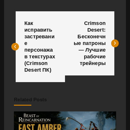
Н
Как
Crimson
а
исправить
Desert:
застревани
Бесконечн
в
е
ые патроны
и
персонажа
— Лучшие
в текстурах
рабочие
г
(Crimson
трейнеры
Desert ПК)
а
ц
и
Related Posts
я
п