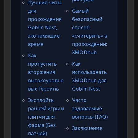
Лучшие читы
для
Самый
прохождения
безопасный
Goblin Nest,
способ
экономящие
«считерить» в
время
прохождении:
XMODhub
Как
пропустить
Как
вторжения
использовать
высокоуровне
XMODhub для
вых Героинь
Goblin Nest
Эксплойты
Часто
ранней игры и
задаваемые
глитчи для
вопросы (FAQ)
фарма (Без
Заключение
патчей)