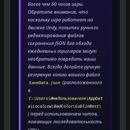
более чем 60 часов игры.
Обратите внимание, что
поскольку игра работает на
движке Unity, попытки ручного
редактирования файлов
сохранения JSON для обхода
ежедневных триггеров могут
необратимо повредить ваши
данные. Всегда делайте ручную
резервную копию вашего файла
(расположенного
SaveData.json
в
C:\Users\ИмяПользователя\AppDat
a\LocalLow\BadColor\GoblinNest\
) перед использованием читов,
ломающих последовательность
игры.