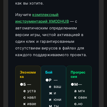
как вы хотите.
Изучите
комплексный
инструментарий XMODHUB
— с
автоматическим определением
версии игры, чистой активацией в
один клик и гарантированным
отсутствием вирусов в файлах для
каждого поддерживаемого проекта.
Экономи
Бой
Прогрес
ка
сия
●
Р
—
●
Б
—
●
М
—
е
ваш
е
уста
а
мгн
ж
и
с
навл
к
овен
и
юни
к
ивае
с.
но
м
ты