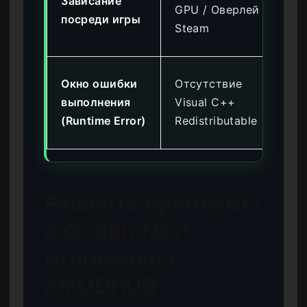
Зависание
ов
GPU / Оверлей
посреди игры
Пл
Steam
GP
Пе
Окно ошибки
Отсутствие
ть 
выполнения
Visual C++
пр
(Runtime Error)
Redistributable
фа
Решайте проблемы
в Goblin Nest
мгновенно с
XMODHUB