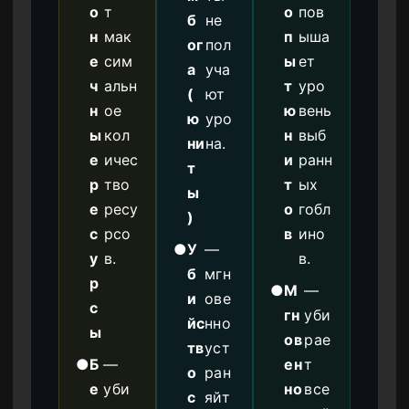
о
т
о
пов
б
не
н
мак
п
ыша
ог
пол
е
сим
ы
ет
а
уча
ч
альн
т
уро
(
ют
н
ое
ю
вень
ю
уро
ы
кол
н
выб
ни
на.
е
ичес
и
ранн
т
р
тво
т
ых
ы
е
ресу
о
гобл
)
с
рсо
в
ино
●
У
—
у
в.
в.
б
мгн
р
●
М
—
и
ове
с
гн
уби
йс
нно
ы
ов
рае
тв
уст
●
Б
—
ен
т
о
ран
е
уби
но
все
с
яйт