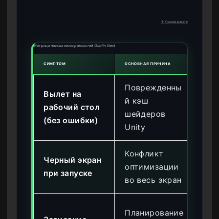
↑ Содержание
Матрица поиска неисправностей Goblin Nest
СИМПТОМ
ОСНОВНАЯ ПРИЧИНА
РЕКО
Поврежденны
Оч
Вылет на
й кэш
па
рабочий стол
шейдеров
Ap
(без ошибки)
Unity
Lo
Конфликт
Черный экран
От
оптимизации
при запуске
сво
во весь экран
От
Планирование