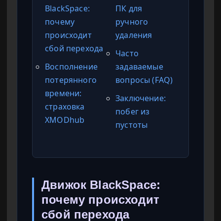
BlackSpace:
ПК для
почему
ручного
происходит
удаления
сбой перехода
Часто
Восполнение
задаваемые
потерянного
вопросы (FAQ)
времени:
Заключение:
страховка
побег из
XMODhub
пустоты
Движок BlackSpace:
почему происходит
сбой перехода