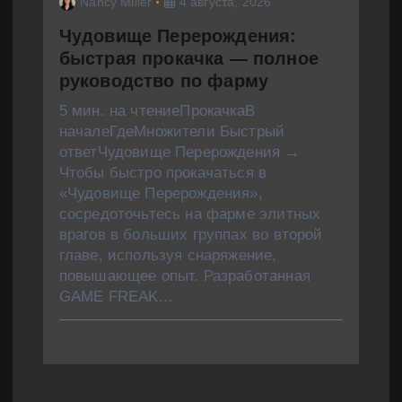
Nancy Miller
4 августа, 2026
Чудовище Перерождения:
быстрая прокачка — полное
руководство по фарму
5 мин. на чтениеПрокачкаВ
началеГдеМножители Быстрый
ответЧудовище Перерождения →
Чтобы быстро прокачаться в
«Чудовище Перерождения»,
сосредоточьтесь на фарме элитных
врагов в больших группах во второй
главе, используя снаряжение,
повышающее опыт. Разработанная
GAME FREAK…