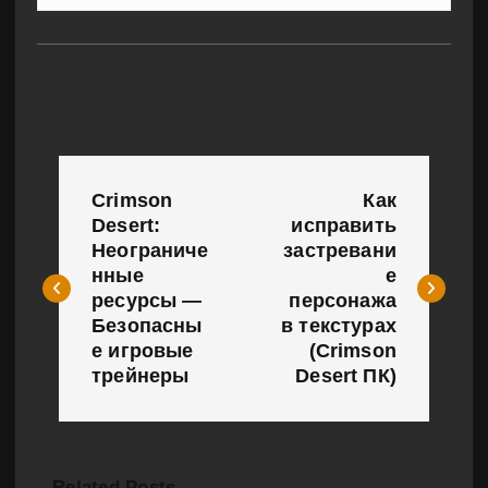
Н
Crimson
Как
а
Desert:
исправить
Неограниче
застревани
в
нные
е
и
ресурсы —
персонажа
Безопасны
в текстурах
г
е игровые
(Crimson
трейнеры
Desert ПК)
а
ц
и
Related Posts