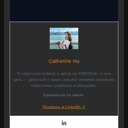
Catherine Hu
Я страстный геймер и автор на XMODhub, и моя
цель — делиться с вами самыми свежими игровыми
новостями, советами и обзорами.
Связаться со мной:
Профиль в LinkedIn ↗