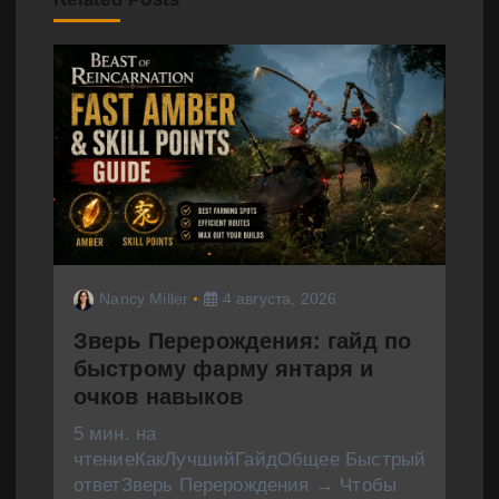
я
п
о
з
а
п
и
Nancy Miller
4 августа, 2026
Зверь Перерождения: гайд по
с
быстрому фарму янтаря и
я
очков навыков
м
5 мин. на
чтениеКакЛучшийГайдОбщее Быстрый
ответЗверь Перерождения → Чтобы