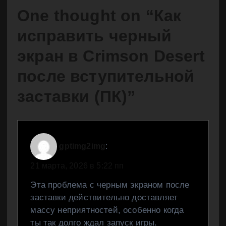
One thought on “
Как
исправить черный
экран в Crimson Desert
после вступительной
заставки (ПК)
”
gptimg2img
:
21 марта, 2026 в 5:22 пп
Эта проблема с черным экраном после
заставки действительно доставляет
массу неприятностей, особенно когда
ты так долго ждал запуск игры.