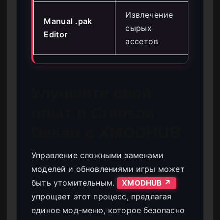
Извлечение
Manual .pak
сырых
Ни
Editor
ассетов
Улучшите свой
опыт в Crimson
Desert с XMODHUB
Управление сложными заменами
моделей и обновлениями игры может
быть утомительным.
XMODHUB ↗
упрощает этот процесс, предлагая
единое мод-меню, которое безопасно