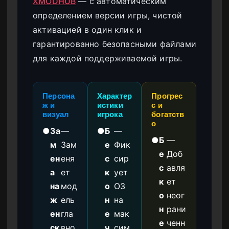
XMODHUB
— с автоматическим
определением версии игры, чистой
активацией в один клик и
гарантированно безопасными файлами
для каждой поддерживаемой игры.
Персона
Характер
Прогрес
ж и
истики
с и
визуал
игрока
богатств
о
●
За
—
●
Б
—
●
Б
—
м
Зам
е
Фик
е
Доб
ен
еня
с
сир
с
авля
а
ет
к
ует
к
ет
на
мод
о
ОЗ
о
неог
ж
ель
н
на
н
рани
ен
гла
е
мак
е
ченн
ск
вно
ч
сим