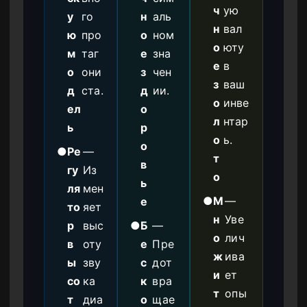
ч
ую
у
го
н
аль
н
вал
ю
про
о
ном
о
юту
м
таг
е
зна
е
в
о
они
з
чен
з
ваш
д
ста.
д
ии.
о
инве
ел
о
л
нтар
ь
р
о
ь.
о
●
Ре
—
т
в
гу
Из
о
ь
ля
мен
●
М
—
е
то
яет
н
Уве
р
выс
●
Б
—
о
лич
в
оту
е
Пре
ж
ива
ы
зву
с
дот
и
ет
со
ка
к
вра
т
опы
т
диа
о
щае