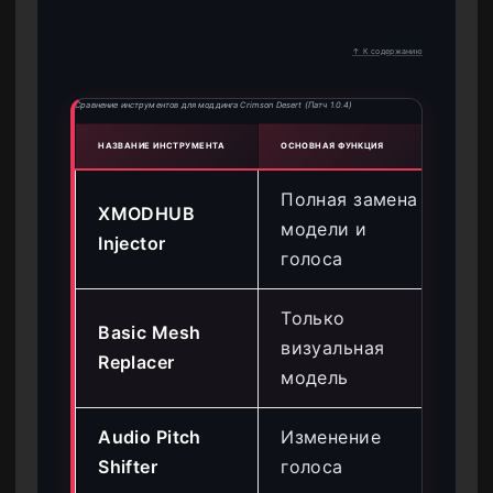
↑ К содержанию
Сравнение инструментов для моддинга Crimson Desert (Патч 1.0.4)
НАЗВАНИЕ ИНСТРУМЕНТА
ОСНОВНАЯ ФУНКЦИЯ
РЕЙТ
Полная замена
XMODHUB
модели и
Вы
Injector
голоса
Только
Basic Mesh
визуальная
Ср
Replacer
модель
Audio Pitch
Изменение
Вы
Shifter
голоса