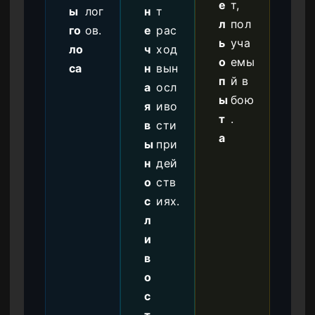
е
т,
ы
лог
н
т
л
пол
го
ов.
е
рас
ь
уча
ло
ч
ход
о
емы
са
н
вын
п
й в
а
осл
ы
бою
я
иво
т
.
в
сти
а
ы
при
н
дей
о
ств
с
иях.
л
и
в
о
с