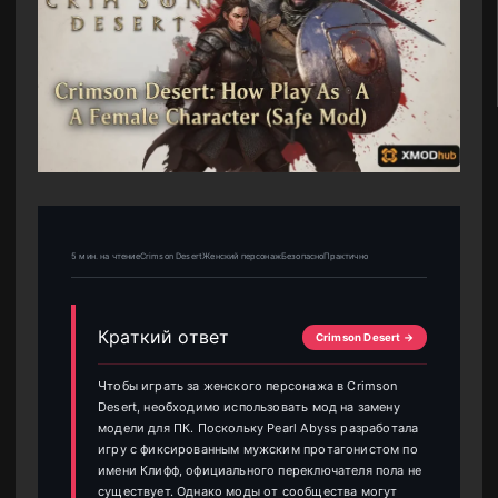
5 мин. на чтениеCrimson DesertЖенский персонажБезопасноПрактично
Краткий ответ
Crimson Desert →
Чтобы играть за женского персонажа в Crimson
Desert, необходимо использовать мод на замену
модели для ПК. Поскольку Pearl Abyss разработала
игру с фиксированным мужским протагонистом по
имени Клифф, официального переключателя пола не
существует. Однако моды от сообщества могут