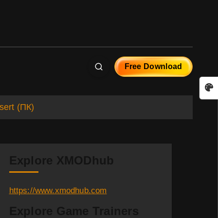
Free Download
ert (ПК)
Explore XMODhub
https://www.xmodhub.com
Explore Game Trainers