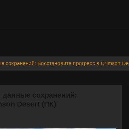
ds
Support
 сохранений: Восстановите прогресс в Crimson Des
 данные сохранений:
son Desert (ПК)