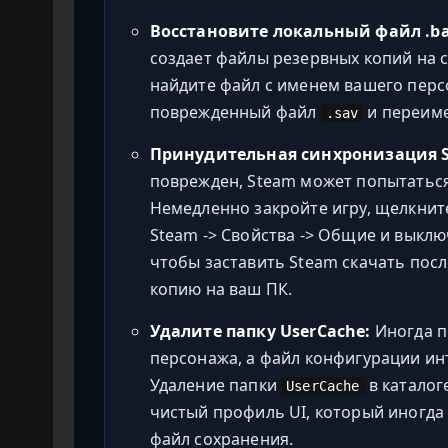
Восстановите локальный файл .ba
создает файлы резервных копий на с
найдите файл с именем вашего пер
поврежденный файл
и переим
.sav
Принудительная синхронизация S
поврежден, Steam может попытаться
Немедленно закройте игру, щелкнит
Steam -> Свойства -> Общие и выклю
чтобы заставить Steam скачать по
копию на ваш ПК.
Удалите папку UserCache:
Иногда п
персонажа, а файл конфигурации ин
Удаление папки
в каталог
UserCache
чистый профиль UI, который иногд
файл сохранения.