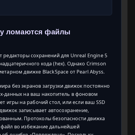
му ломаются файлы
 редакторы сохранений для Unreal Engine 5
адцатеричного кода (hex). Однако Crimson
етарном движке BlackSpace от Pearl Abyss.
ира без экранов загрузки движок постоянно
x-данных на ваш накопитель в фоновом
ет игры на рабочий стол, или если ваш SSD
а движок записывает автосохранение,
ованным. Протоколы безопасности движка
 файл во избежание дальнейшей
е об ошибке «Повреждено». Поскольку