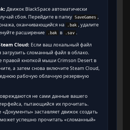
k:
Движок BlackSpace автоматически
лучай сбоя. Перейдите в папку
,
SaveGames
сонажа, оканчивающийся на
, удалите
.bak
енуйте расширение
в
.
.bak
.sav
team Cloud:
Если ваш локальный файл
 загрузить сломанный файл в облако.
е правой кнопкой мыши Crimson Desert в
чите, а затем снова включите Steam Cloud,
следнюю рабочую облачную резервную
овреждаются не сами данные вашего
терфейса, пытающийся их прочитать.
е «Документы» заставляет движок создать
а может успешно прочитать «сломанный»