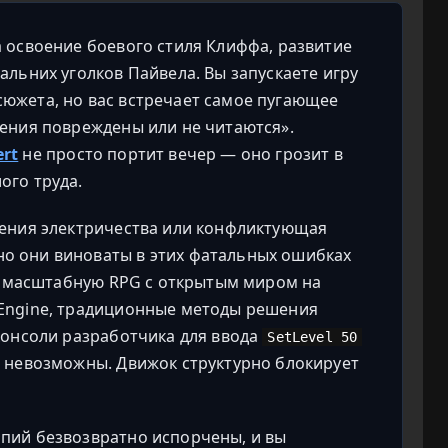
 освоение боевого стиля Клиффа, развитие
альних уголков Пайвела. Вы запускаете игру
южета, но вас встречает самое пугающее
нения повреждены или не читаются».
ert
не просто портит вечер — оно грозит в
ого труда.
чения электричества или конфликтующая
о они виноваты в этих фатальных ошибках
ту масштабную RPG с открытым миром на
 Engine, традиционные методы решения
консоли разработчика для ввода
SetLevel 50
о невозможны. Движок структурно блокирует
пий безвозвратно испорчены, и вы