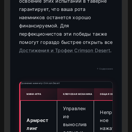
освоение этих испытаний в таверне
гарантирует, что ваша рота
наемников останется хорошо
финансируемой. Для
перфекционистов эти победы также
помогут гораздо быстрее открыть все
Достижения и Трофеи Crimson Desert
.
↑ Содержание
Сравнение мини-игр Crimson Desert
МИНИ-ИГРА
КЛЮЧЕВАЯ МЕХАНИКА
ОБЩАЯ ОШИБКА
Управлен
Непрерыв
ие
Армрест
ное
вынослив
линг
нажатие