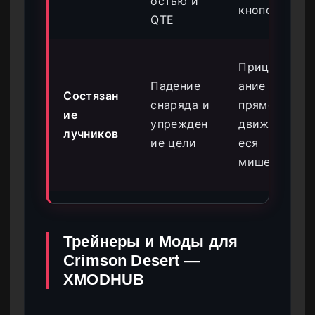
остью и
кнопок
QTE
Прицелив
Падение
ание
Состязан
снаряда и
прямо в
ие
упрежден
движущи
лучников
ие цели
еся
мишени
Трейнеры и Моды для
Crimson Desert —
XMODHUB