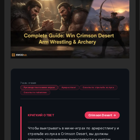
7 мин. чтения
Руководство по мини-играм
Армрестлинг
Советы по стрельбе из лука
Советы по геймплею
КРАТКИЙ ОТВЕТ
Crimson Desert →
Чтобы выигрывать в мини-играх по армрестлингу и
стрельбе из лука в Crimson Desert, вы должны
овладеть сохранением выносливости и учетом