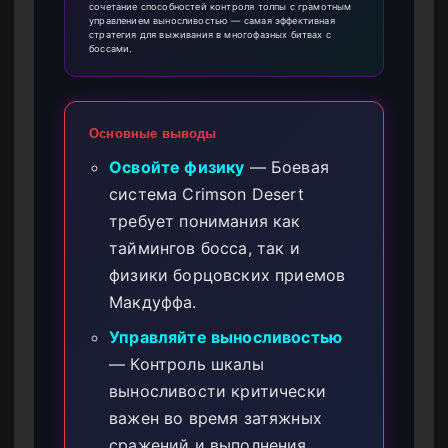
сочетание способностей контроля толпы с грамотным
управлением выносливостью — самая эффективная
стратегия для выживания в многофазных битвах с
боссами.
Основные выводы
Освойте физику
— Боевая
система Crimson Desert
требует понимания как
таймингов босса, так и
физики борцовских приемов
Макдуффа.
Управляйте выносливостью
— Контроль шкалы
выносливости критически
важен во время затяжных
сражений и выполнения