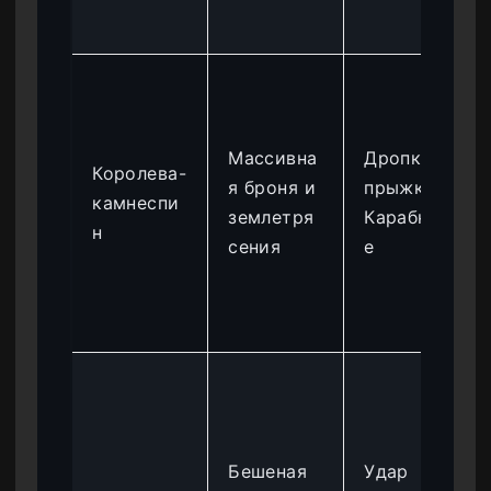
Массивна
Дропкик в
Королева-
я броня и
прыжке и
камнеспи
землетря
Карабкань
н
сения
е
Бешеная
Удар