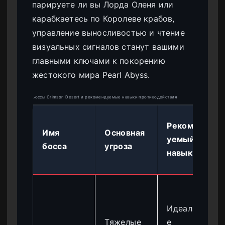
парируете ли вы Лорда Оленя или
карабкаетесь по Королеве крабов,
управление выносливостью и чтение
визуальных сигналов станут вашими
главными ключами к покорению
жестокого мира Pearl Abyss.
Боссы Crimson Desert и рекомендуемые навыки противодействия
Рекоменд
Имя
Основная
уемый
босса
угроза
навык
Идеально
Тяжелые
е