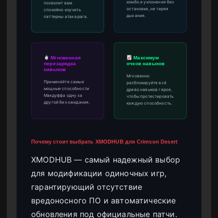
комбо и уклонения без
позволит вам
остановки, не теряя
спокойно изучить
дыхания.
паттерны атак врага.
Мгновенная
Максимум
перезарядка
очков навыков
навыков
Мгновенно
Применяйте самые
разблокируйте всё
мощные способности
древо навыков героя,
Макдуффа одну за
чтобы протестировать
другой без ожидания.
каждую способность.
Почему стоит выбрать XMODHUB для Crimson Desert
XMODHUB — самый надежный выбор
для модификации одиночных игр,
гарантирующий отсутствие
вредоносного ПО и автоматические
обновления под официальные патчи.