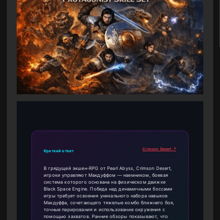
Crimson Desert ↗
Краткий ответ
В грядущей экшен-RPG от Pearl Abyss, Crimson Desert,
игроки управляют Макдуффом — наемником, боевая
система которого основана на физическом движке
Black Space Engine. Победа над динамичными боссами
игры требует освоения уникального набора навыков
Макдуффа, сочетающего тяжелые комбо ближнего боя,
точные парирования и использование окружения с
помощью захватов. Ранние обзоры показывают, что