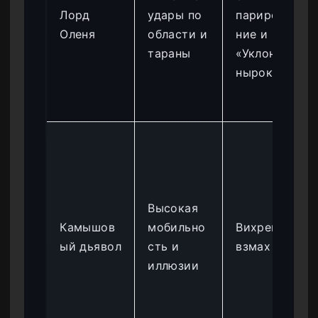
Лорд
удары по
парирова
Оленя
области и
ние и
тараны
«Уклон и
нырок»
Высокая
Камышов
мобильно
Вихревой
ый дьявол
сть и
взмах
иллюзии