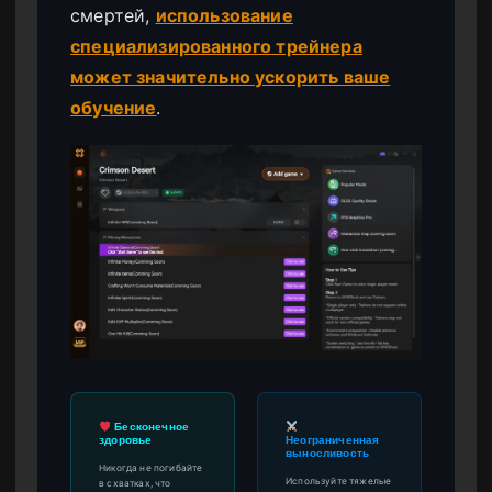
смертей,
использование
специализированного трейнера
может значительно ускорить ваше
обучение
.
Бесконечное
здоровье
Неограниченная
выносливость
Никогда не погибайте
Используйте тяжелые
в схватках, что