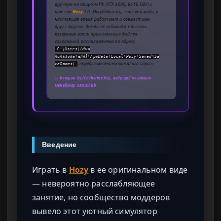
вручную на мощном ПК (RTX 4090, 64 ГБ ОЗУ) с
патчем
Hozy
1.0. Мы убедились, что эти моды в
настоящее время работают и совместимы
друг с другом. Всегда не забывайте делать
резервные копии оригинальных файлов
сохранений, расположенных по адресу
C:\Users\[Имя
пользователя]\AppData\Local\Hozy\Saved\Sa
, перед изменением каталога игры.»
veGames\
— Кэтрин Ху (Catherine Hu), ведущий контент-
менеджер XMODhub
Введение
Играть в
Hozy
в ее оригинальном виде
— невероятно расслабляющее
занятие, но сообщество моддеров
вывело этот уютный симулятор