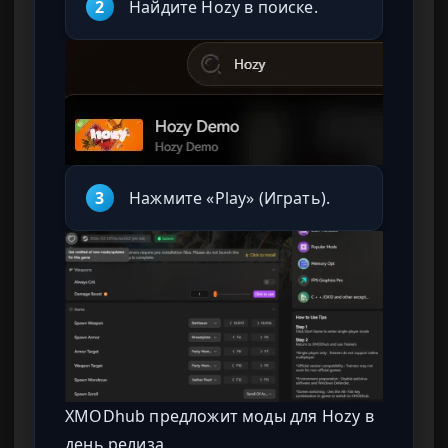
2
Найдите Hozy в поиске.
3
Нажмите «Play» (Играть).
XMODhub предложит моды для Hozy в
день релиза