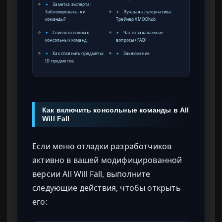
✦
Заметка эксперта:
Заблокированы ли
✦
Лучшая альтернатива:
команды?
Трейнер XMODhub
✦
Список основных
✦
Часто задаваемые
консольных команд
вопросы (FAQ)
✦
Как спавнить предметы:
✦
Заключение
ID предметов
Как включить консольные команды в All
Will Fall
Если меню отладки разработчиков
активно в вашей модифицированной
версии All Will Fall, выполните
следующие действия, чтобы открыть
его: