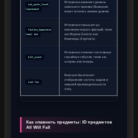
Мгновенно изменяет уровень
set_water_level
океанского прилива (Внимание:
[значение]
может затопить нижние уровни).
Мгновенно повышает до
максимума мораль фракций, таких
faction_happiness
как Моряки (Sailors) или
[имя] 100
Инженеры (Engineers).
Мгновенно отменяет негативные
случайные события, такие как
kill_event
штормы или пожары.
Включает/выключает
отображение частоты кадров и
stat fps
оверлей производительности
Unity.
Как спавнить предметы: ID предметов
All Will Fall