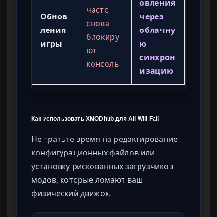
овления
часто
Обнов
через
снова
ления
облачну
блокиру
игры
ю
ют
синхрон
консоль
изацию
Как использовать XMODhub для All Will Fall
Не тратьте время на редактирование
конфигурационных файлов или
установку рискованных загрузчиков
модов, которые ломают ваш
физический движок.