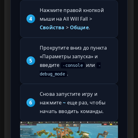
Нажмите правой кнопкой
4
мыши на All Will Fall >
Свойства
>
Общие
.
Прокрутите вниз до пункта
«Параметры запуска» и
5
введите
или
-console
-
.
debug_mode
Снова запустите игру и
6
нажмите
~
еще раз, чтобы
начать вводить команды.