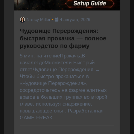
Nancy Miller
4 августа, 2026
Чудовище Перерождения:
быстрая прокачка — полное
руководство по фарму
5 мин. на чтениеПрокачкаВ
началеГдеМножители Быстрый
ответЧудовище Перерождения →
Чтобы быстро прокачаться в
«Чудовище Перерождения»,
сосредоточьтесь на фарме элитных
врагов в больших группах во второй
главе, используя снаряжение,
повышающее опыт. Разработанная
GAME FREAK…