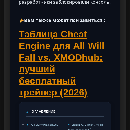
разработчики заблокировали консоль.
Вам также может понравиться：
Таблица Cheat
Engine для All Will
Fall vs. XMODhub:
лучший
бесплатный
трейнер (2026)
#
ОГЛАВЛЕНИЕ
✦
Как включить консоль
✦
Ловушка: Отключают ли
читы достижения?