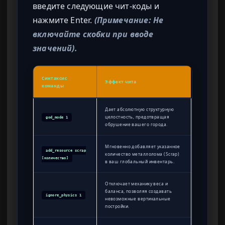
введите следующие чит-коды и
нажмите Enter.
(Примечание: Не
включайте скобки при вводе
значений).
Синтаксис
Эффект чита
команды
Дает абсолютную структурную
целостность, предотвращая
god_mode 1
обрушение вашего города.
Мгновенно добавляет указанное
add_resource scrap
количество металлолома (Scrap)
[количество]
в ваш глобальный инвентарь.
Отключает механику веса и
баланса, позволяя создавать
ignore_physics 1
невозможные вертикальные
постройки.