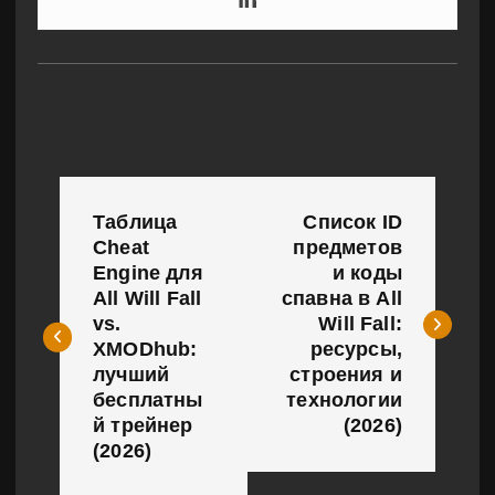
Н
Таблица
Список ID
а
Cheat
предметов
Engine для
и коды
в
All Will Fall
спавна в All
и
vs.
Will Fall:
XMODhub:
ресурсы,
г
лучший
строения и
бесплатны
технологии
а
й трейнер
(2026)
(2026)
ц