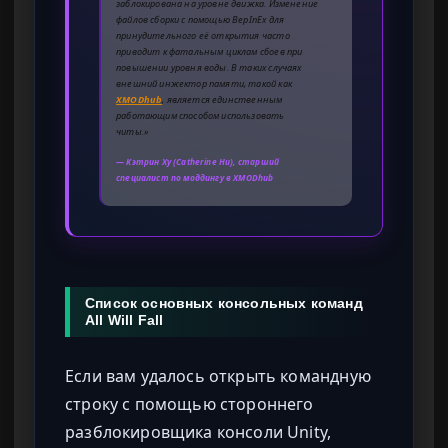
заблокирована на уровне движка. Изменение
файлов сборки с помощью BepInEx для
принудительного её открытия часто
приводит к фатальным циклам сбоев при
повышении уровня воды. В таких случаях
внешний инжектор памяти, такой как
XMODhub
, является единственным
работающим способом использовать
читы.»
— Кэтрин Ху (Catherine Hu), старший
специалист по моддингу в XMODhub
Список основных консольных команд
All Will Fall
Если вам удалось открыть командную
строку с помощью стороннего
разблокировщика консоли Unity,