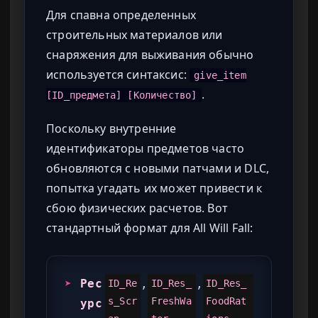
Для спавна определенных
строительных материалов или
снаряжения для выживания обычно
используется синтаксис:
give_item
.
[ID_предмета] [Количество]
Поскольку внутренние
идентификаторы предметов часто
обновляются с новыми патчами и DLC,
попытка угадать их может привести к
сбою физических расчетов. Вот
стандартный формат для All Will Fall:
➤
Рес
,
,
ID_Re
ID_Res_
ID_Res_
s_Scr
FreshWa
FoodRat
урс