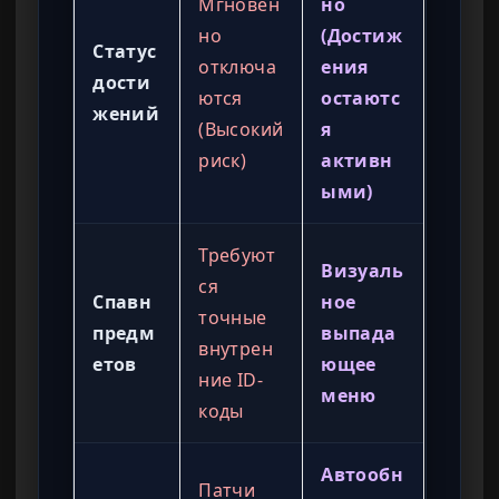
Мгновен
но
но
(Достиж
Статус
отключа
ения
дости
ются
остаютс
жений
(Высокий
я
риск)
активн
ыми)
Требуют
Визуаль
ся
Спавн
ное
точные
предм
выпада
внутрен
етов
ющее
ние ID-
меню
коды
Автообн
Патчи