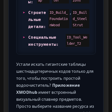
ap
ter
ions
ы:
➤
Строите
,
ID_Build_
ID_Buil
Foundatio
d_Steel
льные
nWood
Strut
детали:
➤
Специальные
ID_Tool_We
lder_T2
инструменты:
Устали искать гигантские таблицы
шестнадцатеричных кодов только для
того, чтобы построить простой
водоочиститель?
Приложение
XMODhub
имеет встроенный
визуальный спавнер предметов.
Просто выберите название ресурса из