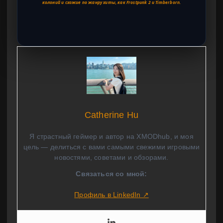
колоний и схожие по жанру хиты, как Frostpunk 2 и Timberborn.
Catherine Hu
Я страстный геймер и автор на XMODhub, и моя
цель — делиться с вами самыми свежими игровыми
новостями, советами и обзорами.
Связаться со мной:
Профиль в LinkedIn ↗