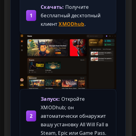
Скачать:
Получите
1
бесплатный десктопный
клиент
XMODhub
.
Запуск:
Откройте
XMODhub; он
2
автоматически обнаружит
вашу установку All Will Fall в
Steam, Epic или Game Pass.