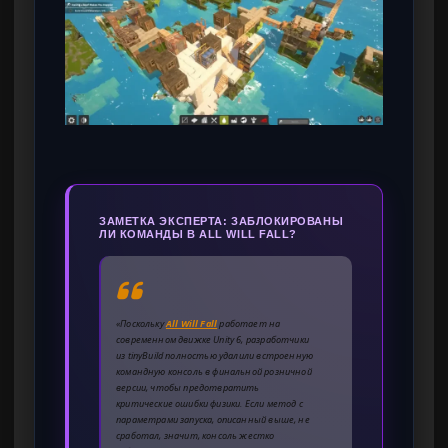
ЗАМЕТКА ЭКСПЕРТА: ЗАБЛОКИРОВАНЫ
ЛИ КОМАНДЫ В ALL WILL FALL?
«Поскольку
All Will Fall
работает на
современном движке Unity 6, разработчики
из tinyBuild полностью удалили встроенную
командную консоль в финальной розничной
версии, чтобы предотвратить
критические ошибки физики. Если метод с
параметрами запуска, описанный выше, не
сработал, значит, консоль жестко