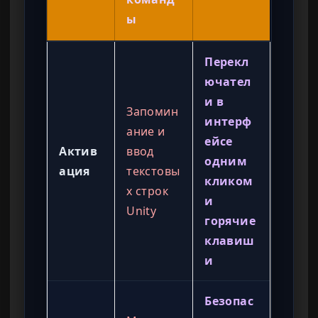
ы
Перекл
ючател
и в
Запомин
интерф
ание и
ейсе
Актив
ввод
одним
ация
текстовы
кликом
х строк
и
Unity
горячие
клавиш
и
Безопас