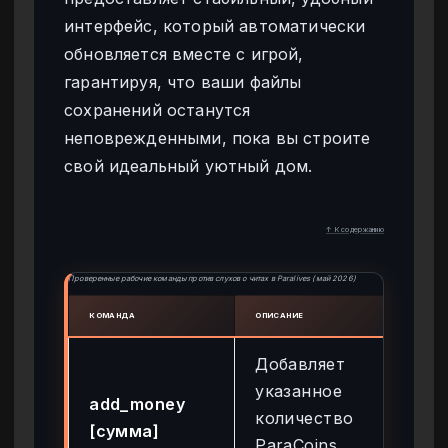
интерфейс, который автоматически
обновляется вместе с игрой,
гарантируя, что ваши файлы
сохранений останутся
неповрежденными, пока вы строите
свой идеальный уютный дом.
↑ К содержанию
Проверенные рабочие команды против слухов о читах в Paralives (май 2026)
КОМАНДА
ОПИСАНИЕ
СТАТУ
Добавляет
указанное
add_money
количество
Ра
[сумма]
ParaCoins