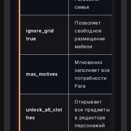
семье
Позволяет
ignore_grid
свободное
Ра
true
размещение
мебели
Мгновенно
заполняет все
max_motives
Ра
потребности
Para
Открывает
unlock_all_clot
все предметы
Не
hes
в редакторе
Сл
персонажей