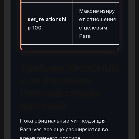
Максимизиру
set_relationshi
ет отношения
Не
p 100
с целевым
Сл
Para
Трейнер XMODHUB
для Paralives:
Полный список
функций
Пока официальные чит-коды для
Paralives все еще расширяются во
время раннего доступа,