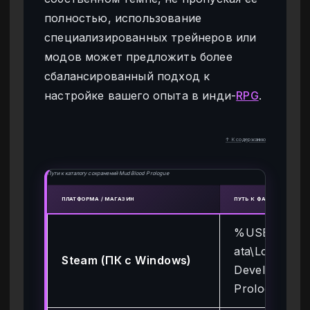
полностью, использование
специализированных трейнеров или
модов может предложить более
сбалансированный подход к
настройке вашего опыта в инди-
RPG
.
↑ К содержанию
Пути к каталогу сохранений MudBlood Prologue
ПЛАТФОРМА / МАГАЗИН
ПУТЬ К ФАЙЛУ СОХРАН
%USERPROF
ata\LocalLow\
Steam (ПК с Windows)
Developer\M
Prologue