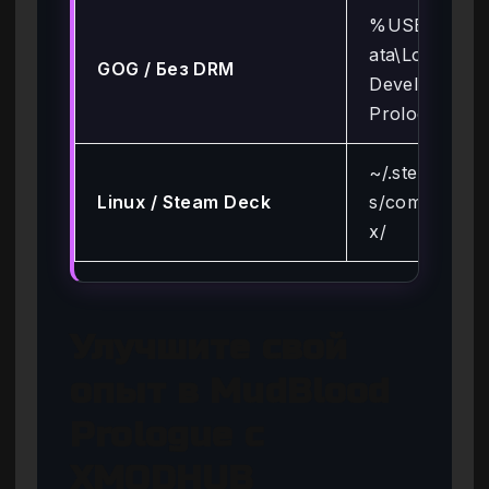
%USERPROF
ata\LocalLow\
GOG / Без DRM
Developer\M
Prologue
~/.steam/ste
Linux / Steam Deck
s/compatdata
x/
Улучшите свой
опыт в MudBlood
Prologue с
XMODHUB