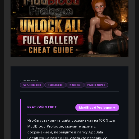
5 мин. на чтение
100% сохранение
Расположение
Установка
Решение проблем
КРАТКИЙ ОТВЕТ
MudBlood Prologue →
Чтобы установить файл сохранения на 100% для
MudBlood Prologue, скачайте архив с
сохранением, перейдите в папку AppData
LocalLow на вашем ПК, сделайте резервную