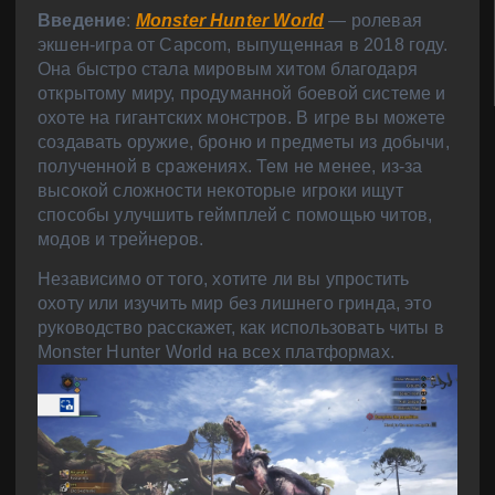
Введение
:
Monster Hunter World
— ролевая
экшен-игра от Capcom, выпущенная в 2018 году.
Она быстро стала мировым хитом благодаря
открытому миру, продуманной боевой системе и
охоте на гигантских монстров. В игре вы можете
создавать оружие, броню и предметы из добычи,
полученной в сражениях. Тем не менее, из-за
высокой сложности некоторые игроки ищут
способы улучшить геймплей с помощью читов,
модов и трейнеров.
Независимо от того, хотите ли вы упростить
охоту или изучить мир без лишнего гринда, это
руководство расскажет, как использовать читы в
Monster Hunter World на всех платформах.