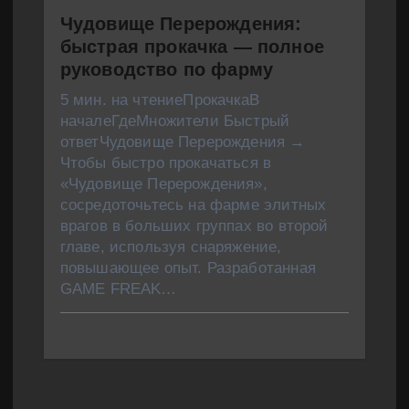
Чудовище Перерождения:
быстрая прокачка — полное
руководство по фарму
5 мин. на чтениеПрокачкаВ
началеГдеМножители Быстрый
ответЧудовище Перерождения →
Чтобы быстро прокачаться в
«Чудовище Перерождения»,
сосредоточьтесь на фарме элитных
врагов в больших группах во второй
главе, используя снаряжение,
повышающее опыт. Разработанная
GAME FREAK…