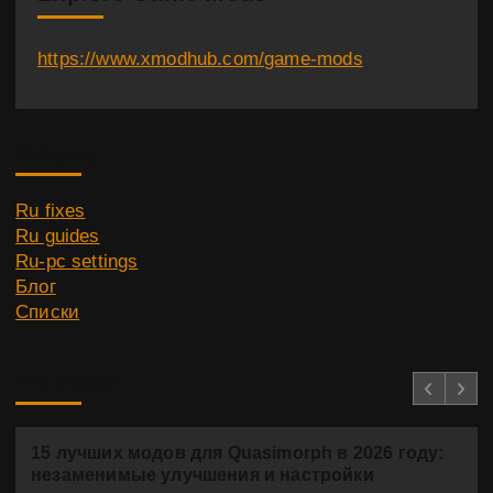
https://www.xmodhub.com/game-mods
Category
Ru fixes
Ru guides
Ru-pc settings
Блог
Списки
You Missed
15 лучших модов для Quasimorph в 2026 году:
незаменимые улучшения и настройки