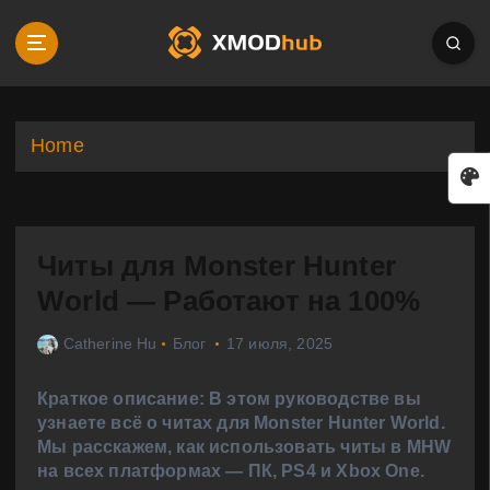
S
k
i
p
t
o
Home
c
o
n
t
Читы для Monster Hunter
e
n
World — Работают на 100%
t
Catherine Hu
Блог
17 июля, 2025
Краткое описание: В этом руководстве вы
узнаете всё о читах для Monster Hunter World.
Мы расскажем, как использовать читы в MHW
на всех платформах — ПК, PS4 и Xbox One.