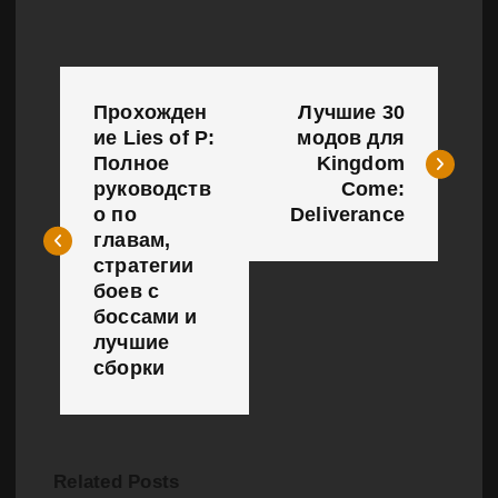
Н
Прохожден
Лучшие 30
а
ие Lies of P:
модов для
Полное
Kingdom
в
руководств
Come:
и
о по
Deliverance
главам,
г
стратегии
боев с
а
боссами и
лучшие
ц
сборки
и
я
п
Related Posts