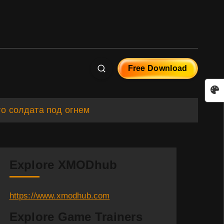
Free Download
го солдата под огнем
Explore XMODhub
https://www.xmodhub.com
Explore Game Trainers