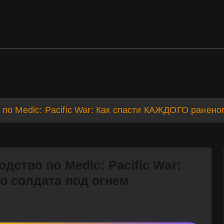
ds
Support
по Medic: Pacific War: Как спасти КАЖДОГО ранено
ство по Medic: Pacific War:
о солдата под огнем