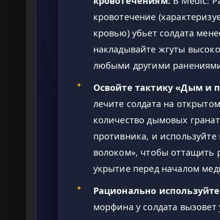
кровотечениям:
В Medic: P
кровотечение (характеризу
кровью) убьет солдата менее
накладывайте жгуты высоко
любыми другими ранениями
✦
Освойте тактику «Дым и 
лечите солдата на открыто
количество дымовых гранат
противника, и используйте
волоком», чтобы оттащить 
укрытие перед началом мед
✦
Рационально используйте
морфина у солдата вызовет 