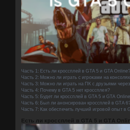
Часть 1: Есть ли кроссплей в GTA 5 и GTA Online
Часть 2: Можно ли играть с игроками на консоля
Часть 3: Можно ли играть на ПК с друзьями чер
Часть 4: Почему в GTA 5 нет кроссплея?
Часть 5: Будет ли кроссплей в GTA 5 и GTA Onlin
Часть 6: Был ли анонсирован кроссплей в GTA 6
Часть 7: Как обеспечить лучший игровой опыт в 
Есть ли кроссплей в GTA 5 и GTA Onli