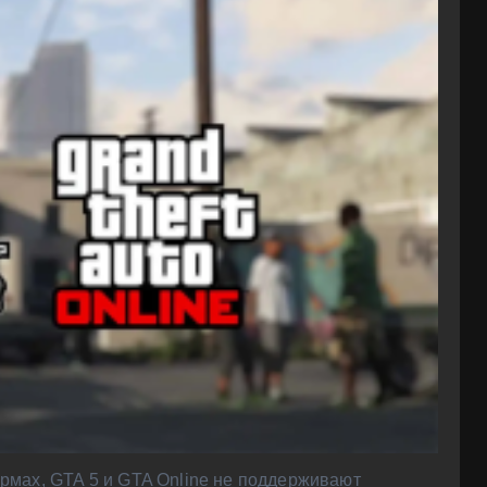
рмах, GTA 5 и GTA Online не поддерживают