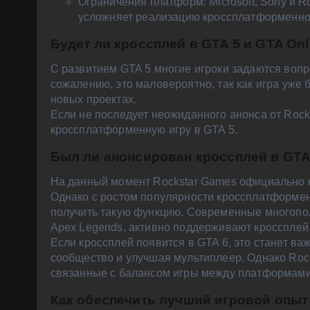
Ограничения платформ: Microsoft, Sony и R
усложняет реализацию кроссплатформенно
Будет ли кроссплей в GTA 5 и GTA Onl
С развитием GTA 5 многие игроки задаются вопр
сожалению, это маловероятно, так как игра уже б
новых проектах.
Если не последует неожиданного анонса от Rocks
кроссплатформенную игру в GTA 5.
Был ли анонсирован кроссплей в GTA
На данный момент Rockstar Games официально н
Однако с ростом популярности кроссплатформен
получить такую функцию. Современные многопользо
Apex Legends, активно поддерживают кроссплей,
Если кроссплей появится в GTA 6, это станет 
сообщество и улучшая мультиплеер. Однако Rock
связанные с балансом игры между платформами
Как обеспечить лучший игровой опыт