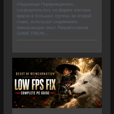
«Чудовище Перерождения»,
сосредоточьтесь на фарме элитных
врагов в больших группах во второй
главе, используя снаряжение,
повышающее опыт. Разработанная
GAME FREAK…