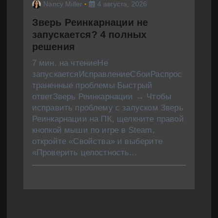
Nancy Miller
4 августа, 2026
Зверь Реинкарнации не
запускается? 4 полных
решения
7 мин. на чтениеНе
запускаетсяИсправлениеСбоиРаспрос
траненные проблемы Быстрый
ответЗверь Реинкарнации → Чтобы
исправить проблему с запуском Зверь
Реинкарнации на ПК, щелкните правой
кнопкой мыши по игре в Steam,
откройте «Свойства» и выберите
«Проверить целостность…