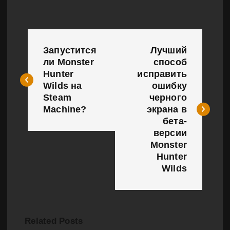
Н
Запустится
Лучший
а
ли Monster
способ
Hunter
исправить
в
Wilds на
ошибку
и
Steam
черного
Machine?
экрана в
г
бета-
версии
а
Monster
Hunter
ц
Wilds
и
я
п
Related Posts