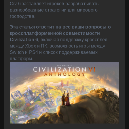
Civ 6 заставляет игроков разрабатывать
разнообразные стратегии для мирового
господства.
Эта статья ответит на все ваши вопросы о
кроссплатформенной совместимости
Civilization 6
, включая поддержку кроссплея
между Xbox и ПК, возможность игры между
Switch и PS4 и список поддерживаемых
платформ.