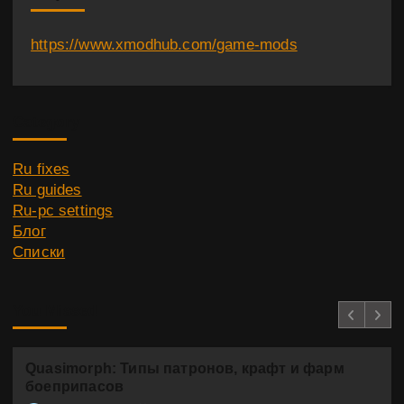
https://www.xmodhub.com/game-mods
Category
Ru fixes
Ru guides
Ru-pc settings
Блог
Списки
You Missed
Quasimorph: Типы патронов, крафт и фарм
боеприпасов