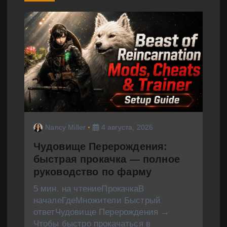
о
з
а
п
и
с
Nancy Miller
4 августа, 2026
я
Чудовище Перерождения:
м
быстрая прокачка — полное
руководство по фарму
5 мин. на чтениеПрокачкаВ
началеГдеМножители Быстрый
ответЧудовище Перерождения →
Чтобы быстро прокачаться в