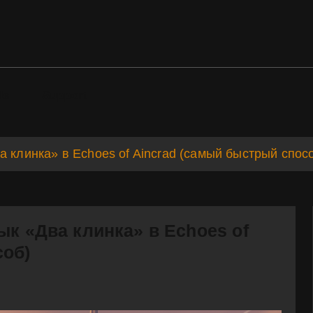
ds
Support
а клинка» в Echoes of Aincrad (самый быстрый спос
ык «Два клинка» в Echoes of
соб)