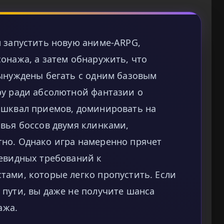
м запустить новую аниме-ARPG,
онажа, а затем обнаружить, что
вынуждены бегать с одним базовым
ру ради абсолютной фантазии о
 шквал приемов, доминировать на
вья боссов двумя клинками,
но. Однако игра намеренно прячет
чевидных требований к
тами, которые легко пропустить. Если
пути, вы даже не получите шанса
ажа.