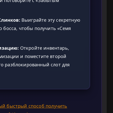
 и поговорите с «Забытым
Клинков:
Выиграйте эту секретную
го босса, чтобы получить «Семя
изацию:
Откройте инвентарь,
омизации и поместите второй
то разблокированный слот для
ый быстрый способ получить