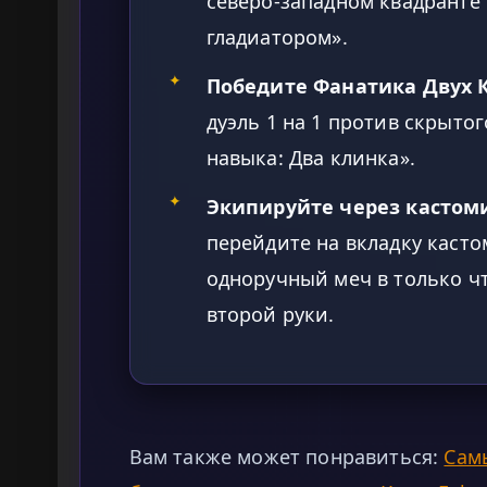
северо-западном квадранте
гладиатором».
✦
Победите Фанатика Двух 
дуэль 1 на 1 против скрыто
навыка: Два клинка».
✦
Экипируйте через кастом
перейдите на вкладку каст
одноручный меч в только ч
второй руки.
Вам также может понравиться:
Сам