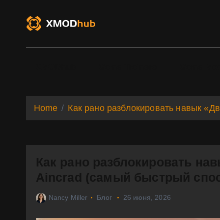
S
k
i
p
t
o
XMODhub
Game Trainers
Game Mo
c
o
n
t
Home
Как рано разблокировать навык «Дв
e
n
t
Как рано разблокировать нав
Aincrad (самый быстрый спо
Nancy Miller
Блог
26 июня, 2026