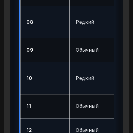
Пи
08
Редкий
ср
ур
Ба
09
Обычный
ре
Пи
10
Редкий
ср
ур
Ба
11
Обычный
ре
Ба
12
Обычный