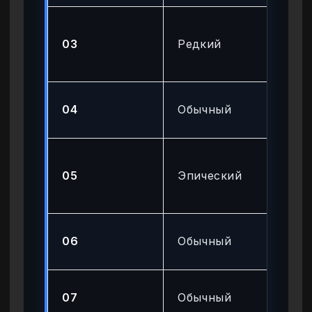
Пи
03
Редкий
ср
ур
Ба
04
Обычный
ре
Ко
05
Эпический
вы
ур
Ба
06
Обычный
ре
Ба
07
Обычный
ре