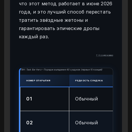
что этот метод работает в июне 2026
года, и это лучший способ перестать
тратить звёздные жетоны и
гарантировать эпические дропы
каждый раз.
↑ К содержанию
TBH: Task Bar Hero – Порядок выпадения 40 сундуков (первые 15 позиций)
НОМЕР ОТКРЫТИЯ
РЕДКОСТЬ СУНДУКА
ОЖИД
Ба
01
Обычный
ре
Ба
02
Обычный
ре