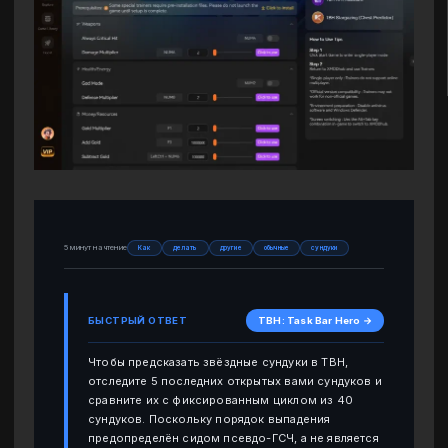
5 минут на чтение
Как
делать
другие
обычные
сундуки
БЫСТРЫЙ ОТВЕТ
TBH: Task Bar Hero →
Чтобы предсказать звёздные сундуки в TBH,
отследите 5 последних открытых вами сундуков и
сравните их с фиксированным циклом из 40
сундуков. Поскольку порядок выпадения
предопределён сидом псевдо-ГСЧ, а не является