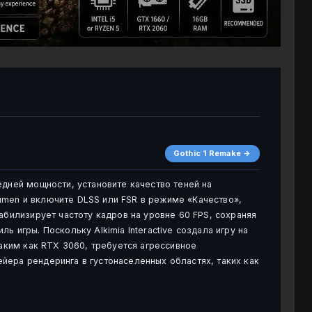
Gothic 1 Remake →
едней мощности, установите качество теней на
men и включите DLSS или FSR в режиме «Качество»,
абилизирует частоту кадров на уровне 60 FPS, сохраняя
ь игры. Поскольку Alkimia Interactive создала игру на
таким как RTX 3060, требуется агрессивное
йера рендеринга в густонаселенных областях, таких как