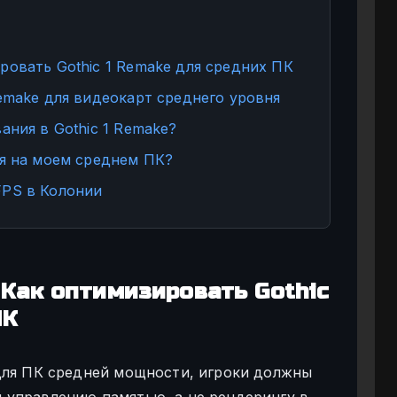
ровать Gothic 1 Remake для средних ПК
emake для видеокарт среднего уровня
ания в Gothic 1 Remake?
ся на моем среднем ПК?
FPS в Колонии
 Как оптимизировать Gothic
ПК
для ПК средней мощности, игроки должны
 управлению памятью, а не рендерингу в