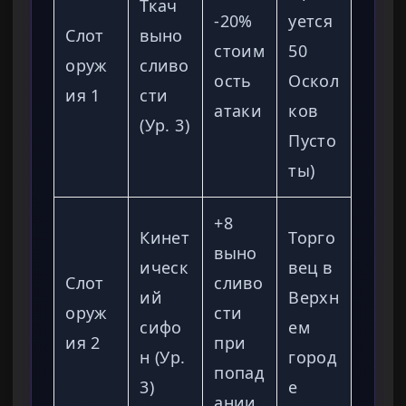
Ткач
-20%
уется
Слот
выно
стоим
50
оруж
сливо
ость
Оскол
ия 1
сти
атаки
ков
(Ур. 3)
Пусто
ты)
+8
Кинет
Торго
выно
ическ
вец в
Слот
сливо
ий
Верхн
оруж
сти
сифо
ем
ия 2
при
н (Ур.
город
попад
3)
е
ании