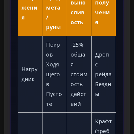
выно
полу
жени
мета
слив
чени
я
/
ость
я
руны
Покр
-25%
ов
обща
Дроп
Ходя
я
с
Нагру
щего
стоим
рейда
дник
в
ость
Бездн
Пусто
дейст
ы
те
вий
Крафт
(треб