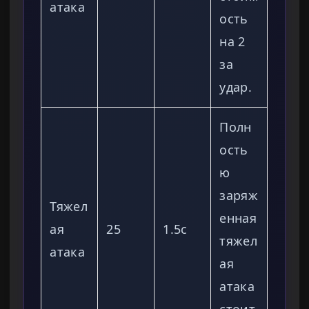
атака
ость
на 2
за
удар.
Полн
ость
ю
заряж
Тяжел
енная
ая
25
1.5с
тяжел
атака
ая
атака