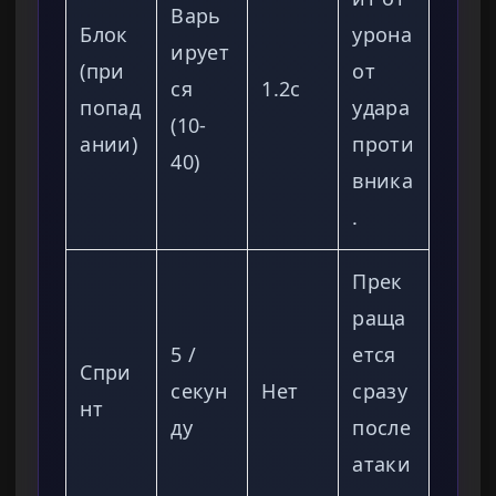
Варь
Блок
урона
ирует
(при
от
ся
1.2с
попад
удара
(10-
ании)
проти
40)
вника
.
Прек
раща
5 /
ется
Спри
секун
Нет
сразу
нт
ду
после
атаки