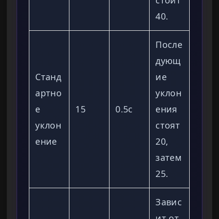
стоит
40.
После
дующ
Станд
ие
артно
уклон
е
15
0.5с
ения
уклон
стоят
ение
20,
затем
25.
Завис
ит от