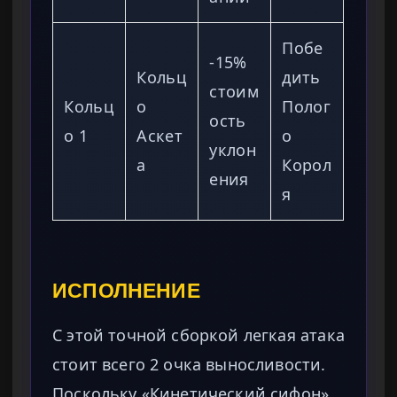
Побе
-15%
Кольц
дить
стоим
Кольц
о
Полог
ость
о 1
Аскет
о
уклон
а
Корол
ения
я
ИСПОЛНЕНИЕ
С этой точной сборкой легкая атака
стоит всего 2 очка выносливости.
Поскольку «Кинетический сифон»