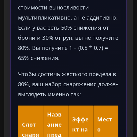
стоимости выносливости
мультипликативно, а не аддитивно.
Если у вас есть 50% снижения от
брони и 30% от рун, вы не получите
80%. Вы получите 1 – (0.5 * 0.7) =
65% снижения.
Чтобы достичь жесткого предела в
80%, ваш набор снаряжения должен
выглядеть именно так:
Назв
Эффе
Мест
Слот
ание
кт на
о
снаря
пред