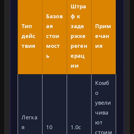
Штра
Базов
ф к
Тип
ая
заде
Прим
дейс
стои
ржке
ечан
твия
мост
реген
ия
ь
ерац
ии
Комб
о
увели
чива
Легка
ют
я
10
1.0с
стоим