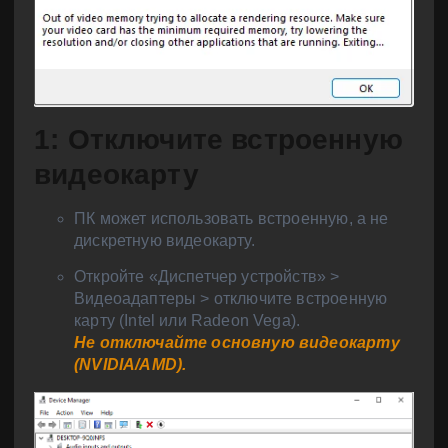
1: Отключите встроенную
видеокарту
ПК может использовать встроенную, а не
дискретную видеокарту.
Откройте «Диспетчер устройств» >
Видеоадаптеры > отключите встроенную
карту (Intel или Radeon Vega).
Не отключайте основную видеокарту
(NVIDIA/AMD).