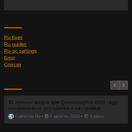
Category
Ru fixes
Ru guides
Ru-pc settings
Блог
Списки
You Missed
15 лучших модов для Quasimorph в 2026 году:
незаменимые улучшения и настройки
Catherine Hu
4 августа, 2026
3 views