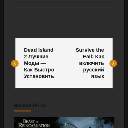
Н
Dead Island
Survive the
а
2 Лучшие
Fall: Как
Моды —
включить
в
Как Быстро
русский
и
Установить
язык
г
а
Related Posts
ц
и