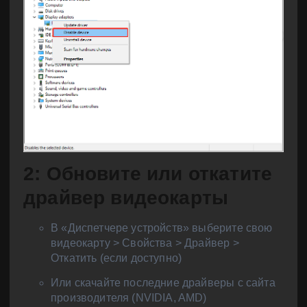
2: Обновите или откатите
драйвер видеокарты
В «Диспетчере устройств» выберите свою
видеокарту > Свойства > Драйвер >
Откатить (если доступно)
Или скачайте последние драйверы с сайта
производителя (NVIDIA, AMD)