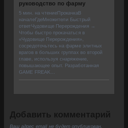
руководство по фарму
5 мин. на чтениеПрокачкаВ
началеГдеМножители Быстрый
ответЧудовище Перерождения →
Чтобы быстро прокачаться в
«Чудовище Перерождения»,
сосредоточьтесь на фарме элитных
врагов в больших группах во второй
главе, используя снаряжение,
повышающее опыт. Разработанная
GAME FREAK…
Добавить комментарий
Ваш адрес email не будет опубликован.