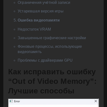
Ограничения учётной записи
Устаревшая версия игры
Ошибка видеопамяти
Недостаток VRAM
Завышенные графические настройки
Фоновые процессы, использующие
видеопамять
Проблемы с драйверами GPU
Как исправить ошибку
“Out of Video Memory”:
Лучшие способы