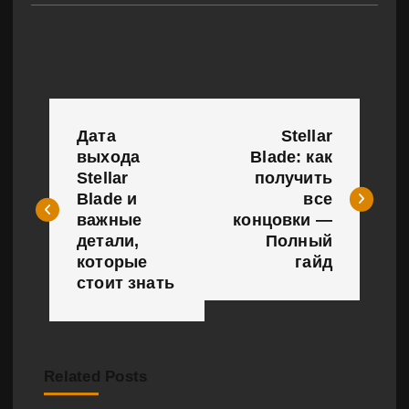
Н
Дата
Stellar
а
выхода
Blade: как
Stellar
получить
в
Blade и
все
и
важные
концовки —
детали,
Полный
г
которые
гайд
стоит знать
а
ц
и
Related Posts
я