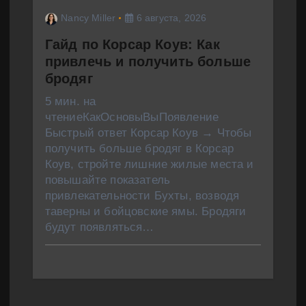
Nancy Miller
6 августа, 2026
Гайд по Корсар Коув: Как
привлечь и получить больше
бродяг
5 мин. на
чтениеКакОсновыВыПоявление
Быстрый ответ Корсар Коув → Чтобы
получить больше бродяг в Корсар
Коув, стройте лишние жилые места и
повышайте показатель
привлекательности Бухты, возводя
таверны и бойцовские ямы. Бродяги
будут появляться…