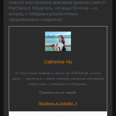
помогут вам получить максимум удовольствия от
Half Sword. Убедитесь, что ваш ПК готов — и
вперед, к победам в реалистичных
средневековых поединках!
Catherine Hu
Я страстный геймер и автор на XMODhub, и моя
цель — делиться с вами самыми свежими игровыми
новостями, советами и обзорами.
Связаться со мной:
Профиль в LinkedIn ↗