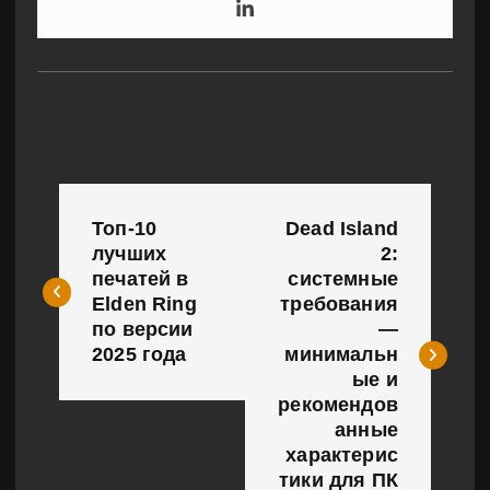
Н
Топ-10
Dead Island
а
лучших
2:
печатей в
системные
в
Elden Ring
требования
и
по версии
—
2025 года
минимальн
г
ые и
рекомендов
а
анные
характерис
ц
тики для ПК