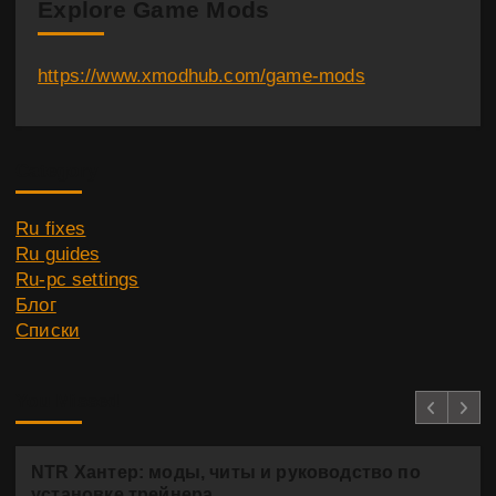
Explore Game Mods
https://www.xmodhub.com/game-mods
Category
Ru fixes
Ru guides
Ru-pc settings
Блог
Списки
You Missed
NTR Хантер: моды, читы и руководство по
установке трейнера