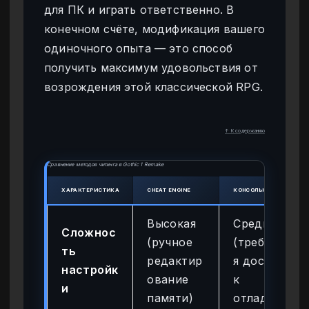
для ПК и играть ответственно. В
конечном счёте, модификация вашего
одиночного опыта — это способ
получить максимум удовольствия от
возрождения этой классической RPG.
↑ К содержанию
Сравнение методов читинга в Gothic 1 Remake
ХАРАКТЕРИСТИКА
CHEAT ENGINE
КОНСОЛЬНЫЕ КОМАНД
Высокая
Средняя
Сложнос
(ручное
(требуетс
ть
редактир
я доступ
настройк
ование
к
и
памяти)
отладке)