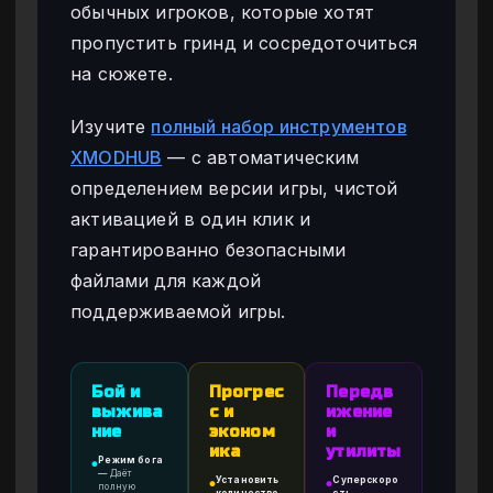
обычных игроков, которые хотят
пропустить гринд и сосредоточиться
на сюжете.
Изучите
полный набор инструментов
XMODHUB
— с автоматическим
определением версии игры, чистой
активацией в один клик и
гарантированно безопасными
файлами для каждой
поддерживаемой игры.
Бой и
Прогрес
Передв
выжива
с и
ижение
ние
эконом
и
ика
утилиты
Режим бога
●
—
Даёт
Установить
Суперскоро
●
●
полную