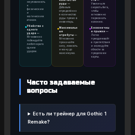
количество
сть
—
неуязвимость
руды
—
Увеличьте
к
Добавьте
скорость бега,
физическим
определённо
чтобы
и
е количество
мгновенно
магическим
руды прямо в
пересекать
атакам.
инвентарь.
колонию.
Убийства с
●
Максимальн
Бесконечны
●
●
одного
ые
е прыжки
—
удара
—
атрибуты
—
Легко
Мгновенно
Мгновенно
преодолевайт
побеждайте
прокачайте
е препятствия
любого врага
силу, ловкость
и исследуйте
одним
и ману до
области за
ударом.
максимума.
пределами
карты.
Часто задаваемые
вопросы
Есть ли трейнер для Gothic 1
Remake?