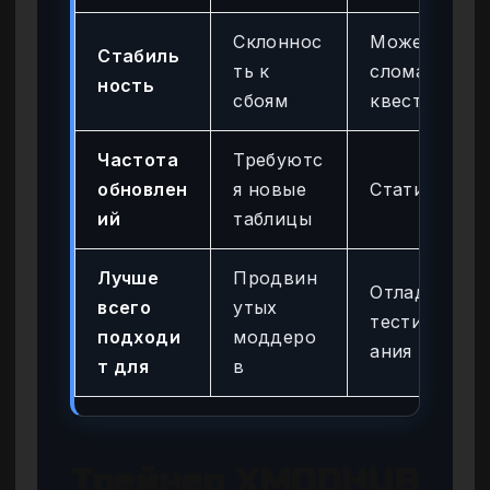
Склоннос
Может
Стабиль
ть к
сломать
ность
сбоям
квесты
Частота
Требуютс
обновлен
я новые
Статична
ий
таблицы
Лучше
Продвин
Отладки/
всего
утых
тестиров
подходи
моддеро
ания
т для
в
Трейнер XMODHUB