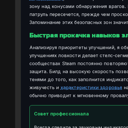
зону над конусами обнаружения врагов.
патруль пересечется, прежде чем проско
Запоминание этих безопасных зон значи
Быстрая прокачка навыков э
Анализируя приоритеты улучшений, я об
улучшениях ловкости делает стелс-сегм
сообществах Steam постоянно повторяют
защита. Билд на высокую скорость позв
тенями до того, как заполнится индикат
живучесть и
характеристики здоровья
на
обычно приводит к мгновенному провал
Совет профессионала
Всегда следите за звуковым индикато