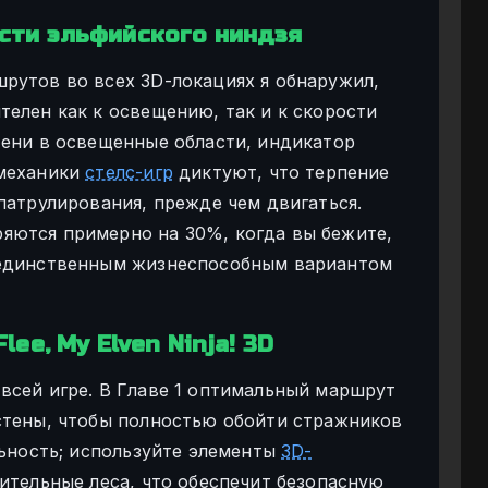
сти эльфийского ниндзя
рутов во всех 3D-локациях я обнаружил,
телен как к освещению, так и к скорости
тени в освещенные области, индикатор
 механики
стелс-игр
диктуют, что терпение
патрулирования, прежде чем двигаться.
яются примерно на 30%, когда вы бежите,
 единственным жизнеспособным вариантом
ee, My Elven Ninja! 3D
всей игре. В Главе 1 оптимальный маршрут
стены, чтобы полностью обойти стражников
льность; используйте элементы
3D-
оительные леса, что обеспечит безопасную