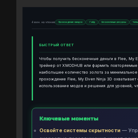
4 мин. на чтение
Прохождение ниндзя
Гайд
Бесконечные ресурсы
Чит
БЫСТРЫЙ ОТВЕТ
Чтобы получить бесконечные деньги в Flee, My E
трейнер от XMODHUB или фармить повторяемые с
наибольшее количество золота за минимальное 
прохождение Flee, My Elven Ninja 3D охватывае
использование модов и решения для уровней, ч
Ключевые моменты
Освойте системы скрытности
— Упр