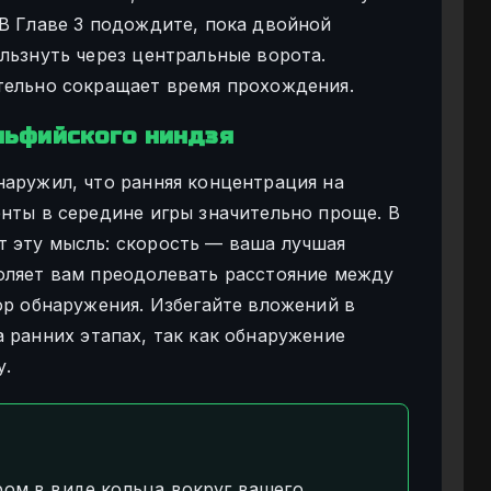
 В Главе 3 подождите, пока двойной
льзнуть через центральные ворота.
тельно сокращает время прохождения.
льфийского ниндзя
наружил, что ранняя концентрация на
енты в середине игры значительно проще. В
 эту мысль: скорость — ваша лучшая
оляет вам преодолевать расстояние между
ор обнаружения. Избегайте вложений в
 ранних этапах, так как обнаружение
у.
ром в виде кольца вокруг вашего