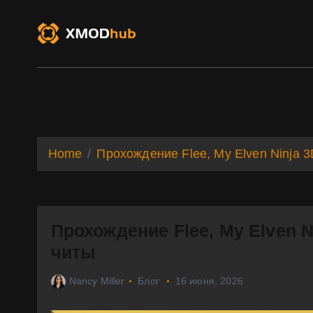
S
k
i
p
t
o
XMODhub
Game Trainers
Game Mo
c
o
n
t
Home
Прохождение Flee, My Elven Ninja 
e
n
t
Прохождение Flee, My Elven N
читы
Nancy Miller
Блог
16 июня, 2026