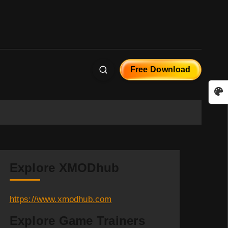
Free Download
Explore XMODhub
https://www.xmodhub.com
Explore Game Trainers