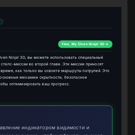
ы
Flee, My Elven Ninja! 3D →
lven Ninja! 3D, вы можете использовать специальный
телс-миссии во второй главе. Эти миссии приносят
время, как только вы освоите маршруты патрулей. Это
т основные механики скрытности, безопасное
тобы оптимизировать ваш прогресс.
авление индикатором видимости и