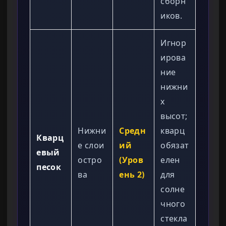
сборн
иков.
Игнор
ирова
ние
нижни
х
высот;
Нижни
Средн
кварц
Кварц
е слои
ий
обязат
евый
остро
(Уров
елен
песок
ва
ень 2)
для
солне
чного
стекла