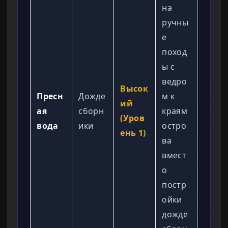
на
ручны
е
поход
ы с
ведро
Высок
Пресн
Дожде
м к
ий
ая
сборн
краям
(Уров
вода
ики
остро
ень 1)
ва
вмест
о
постр
ойки
дожде