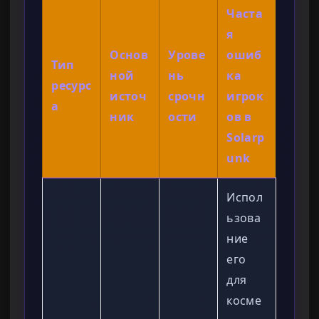
Часта
я
Основ
Урове
ошиб
Тип
ной
нь
ка
ресурс
источ
срочн
игрок
а
ник
ости
ов в
Solarp
unk
Испол
ьзова
ние
его
для
косме