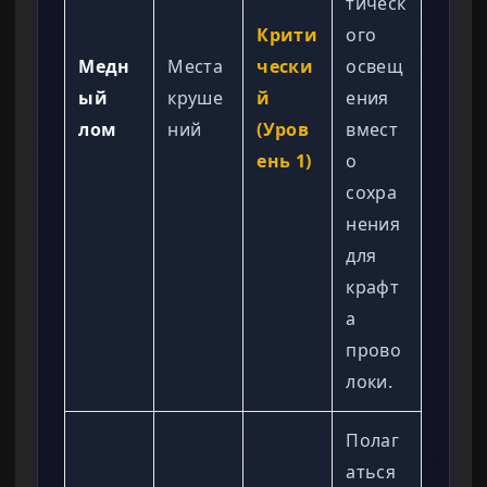
тическ
Крити
ого
Медн
Места
чески
освещ
ый
круше
й
ения
лом
ний
(Уров
вмест
ень 1)
о
сохра
нения
для
крафт
а
прово
локи.
Полаг
аться