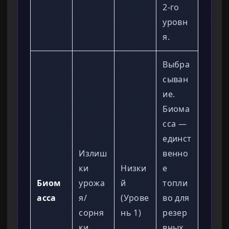
2-го
уровн
я.
Выбра
сыван
ие.
Биома
сса —
единст
Излиш
венно
ки
Низки
е
Биом
урожа
й
топли
асса
я/
(Урове
во для
сорня
нь 1)
резер
ки
вных