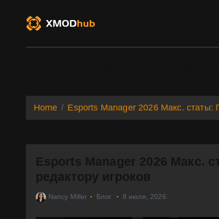
S
k
i
p
t
o
XMODhub
Game Trainers
Game Mo
c
o
n
t
Home
Esports Manager 2026 Макс. статы:
e
n
t
Esports Manager 2026 Макс. с
редактору игроков
Nancy Miller
Блог
8 июля, 2026