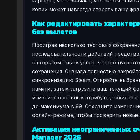
карьеры, что означает, что любая ошиб
копии может навсегда стереть вашу фра
Как редактировать характери
без вылетов
Проиграв несколько тестовых сохранени
последовательности действий предотвра
на горьком опыте узнал, что пропуск эт
сохранения. Сначала полностью закройт
синхронизацию Steam. Откройте выбран
памяти, затем загрузите ваш текущий ф
измените основные атрибуты, такие как
до максимума в 99. Сохраните изменения
офлайн-режиме, чтобы проверить новые 
Активация неограниченных оч
Manager 2026