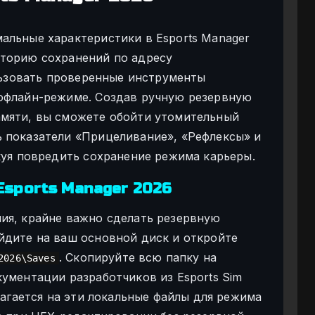
альные характеристики в Esports Manager
кторию сохранений по адресу
ьзовать проверенные инструменты
 офлайн-режиме. Создав ручную резервную
амяти, вы сможете обойти утомительный
 показатели «Прицеливание», «Рефлексы» и
куя повредить сохранение режима карьеры.
Esports Manager 2026
ия, крайне важно сделать резервную
йдите на ваш основной диск и откройте
. Скопируйте всю папку на
2026\Saves
ументации разработчиков из Esports Sim
олагается на эти локальные файлы для режима