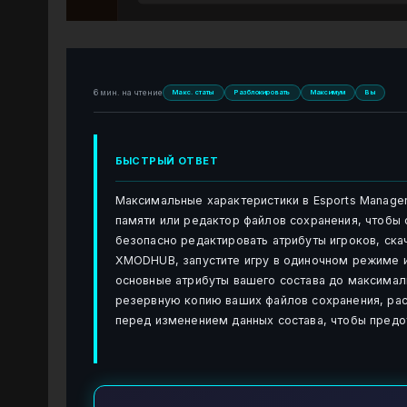
6 мин. на чтение
Макс. статы
Разблокировать
Максимум
Вы
БЫСТРЫЙ ОТВЕТ
Максимальные характеристики в Esports Manage
памяти или редактор файлов сохранения, чтобы
безопасно редактировать атрибуты игроков, ска
XMODHUB, запустите игру в одиночном режиме и 
основные атрибуты вашего состава до максималь
резервную копию ваших файлов сохранения, рас
перед изменением данных состава, чтобы предо