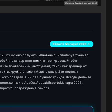
Esports Manager 2026 →
r 2026 можно получить мгновенно, используя трейнер
 обойти стандартные лимиты тренировок. Чтобы
чайте проверенный инструмент, такой как трейнер от
активируйте опцию «Макс. статы». Это повысит
ного предела в 99 без ручного гринда. Всегда делайте
положенных в AppData\Local\EsportsManager2026,
твратить повреждение файлов.