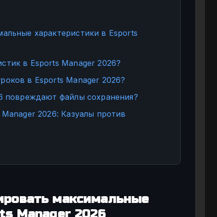
мальные характеристики в Esports
стик в Esports Manager 2026?
роков в Esports Manager 2026?
26 повреждают файлы сохранения?
 Manager 2026: Казуалы против
кировать максимальные
ts Manager 2026