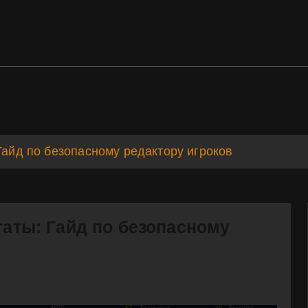
ds
Support
 Гайд по безопасному редактору игроков
таты: Гайд по безопасному