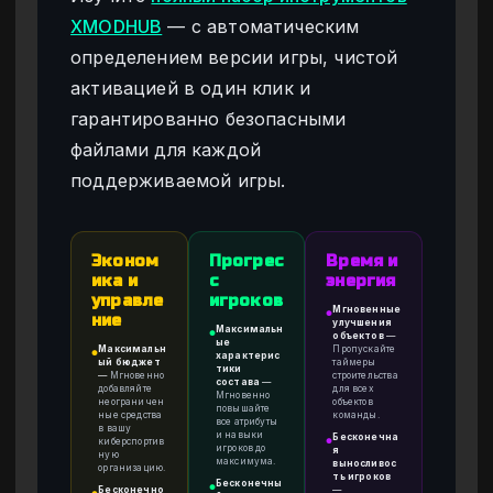
XMODHUB
— с автоматическим
определением версии игры, чистой
активацией в один клик и
гарантированно безопасными
файлами для каждой
поддерживаемой игры.
Эконом
Прогрес
Время и
ика и
с
энергия
управле
игроков
Мгновенные
●
ние
улучшения
Максимальн
●
объектов
—
ые
Максимальн
Пропускайте
●
характерис
ый бюджет
таймеры
тики
—
Мгновенно
строительства
состава
—
добавляйте
для всех
Мгновенно
неограничен
объектов
повышайте
ные средства
команды.
все атрибуты
в вашу
и навыки
Бесконечна
киберспортив
●
игроков до
я
ную
максимума.
выносливос
организацию.
ть игроков
Бесконечны
●
Бесконечно
—