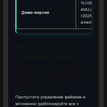
%USERPROF
ata\Local\Es
Демо-версия
r2026Demo\S
ames\
Улучшите свой
игровой опыт в
Esports Manager
2026 с помощью
XMODHUB
Пропустите управление файлами и
мгновенно разблокируйте все с