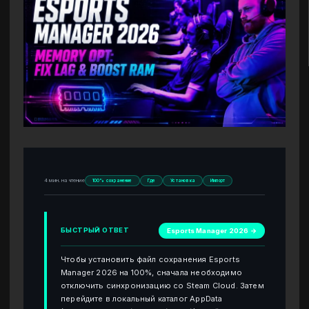
4 мин. на чтение
100% сохранение
Где
Установка
Импорт
БЫСТРЫЙ ОТВЕТ
Esports Manager 2026 →
Чтобы установить файл сохранения Esports
Manager 2026 на 100%, сначала необходимо
отключить синхронизацию со Steam Cloud. Затем
перейдите в локальный каталог AppData