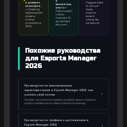
●
й
е доверие
Поддерживай
множитель
спонсоров
те полный
опыта
—
—
Навсегда
заряд
Прокачивайт
зафиксируйте
энергии
е своих
уровень
вашего
игроков в 10
счастья
состава без
раз быстрее
спонсоров на
выгорания.
обычного.
100%.
Похожие руководства
для Esports Manager
2026
Руководство по максимальным
характеристикам в Esports Manager 2026: как
›
усилить свой состав
Узнайте, как максимизировать атрибуты ваших игроков и
создать непобедимую киберспортивную команду.
Руководство по трофеям и достижениям в
Esports Manager 2026
›