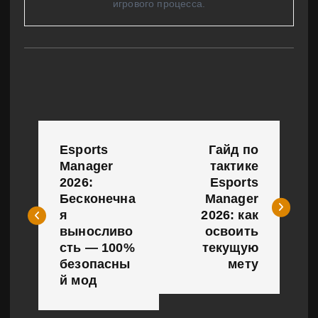
игрового процесса.
Н
Esports
Гайд по
а
Manager
тактике
2026:
Esports
в
Бесконечна
Manager
и
я
2026: как
выносливо
освоить
г
сть — 100%
текущую
безопасны
мету
а
й мод
ц