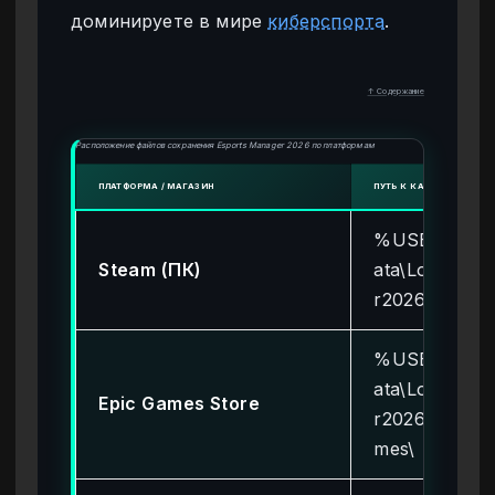
доминируете в мире
киберспорта
.
↑ Содержание
Расположение файлов сохранения Esports Manager 2026 по платформам
ПЛАТФОРМА / МАГАЗИН
ПУТЬ К КАТАЛОГУ СОХ
%USERPROF
Steam (ПК)
ata\Local\Es
r2026\Saved
%USERPROF
ata\Local\Es
Epic Games Store
r2026EGS\Sa
mes\